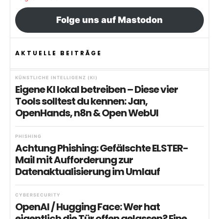
Folge uns auf Mastodon
AKTUELLE BEITRÄGE
KÜNSTLICHE INTELLIGENZ (KI)
Eigene KI lokal betreiben – Diese vier
Tools solltest du kennen: Jan,
OpenHands, n8n & Open WebUI
PHISHING
Achtung Phishing: Gefälschte ELSTER-
Mail mit Aufforderung zur
Datenaktualisierung im Umlauf
CYBERSECURITY
OpenAI / Hugging Face: Wer hat
eigentlich die Tür offen gelassen? Eine