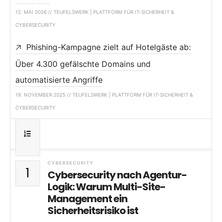
12. MAI 2026 // TEUFELSWERK | PLATTFORM FÜR IT-SICHERHEIT &
CYBERSECURITY
Phishing-Kampagne zielt auf Hotelgäste ab:
Über 4.300 gefälschte Domains und
automatisierte Angriffe
19. NOVEMBER 2025 // TEUFELSWERK | PLATTFORM FÜR IT-SICHERHEIT &
CYBERSECURITY
CYBERSECURITY
1
Cybersecurity nach Agentur-
Logik: Warum Multi-Site-
Management ein
Sicherheitsrisiko ist