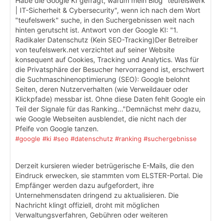
Habe die Google KI gefragt, warum mein Blog "teufelswerk
| IT-Sicherheit & Cybersecurity", wenn ich nach dem Wort
"teufelswerk" suche, in den Suchergebnissen weit nach
hinten gerutscht ist. Antwort von der Google KI: "1.
Radikaler Datenschutz (Kein SEO-Tracking)Der Betreiber
von teufelswerk.net verzichtet auf seiner Website
konsequent auf Cookies, Tracking und Analytics. Was für
die Privatsphäre der Besucher hervorragend ist, erschwert
die Suchmaschinenoptimierung (SEO): Google belohnt
Seiten, deren Nutzerverhalten (wie Verweildauer oder
Klickpfade) messbar ist. Ohne diese Daten fehlt Google ein
Teil der Signale für das Ranking..."Demnächst mehr dazu,
wie Google Webseiten ausblendet, die nicht nach der
Pfeife von Google tanzen.
#google
#ki
#seo
#datenschutz
#ranking
#suchergebnisse
Derzeit kursieren wieder betrügerische E-Mails, die den
Eindruck erwecken, sie stammten vom ELSTER-Portal. Die
Empfänger werden dazu aufgefordert, ihre
Unternehmensdaten dringend zu aktualisieren. Die
Nachricht klingt offiziell, droht mit möglichen
Verwaltungsverfahren, Gebühren oder weiteren