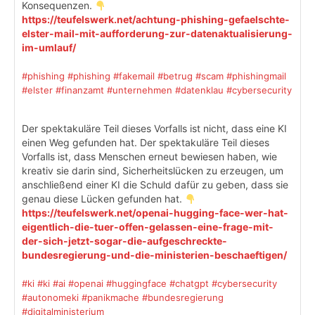
Konsequenzen.
https://teufelswerk.net/achtung-phishing-gefaelschte-
elster-mail-mit-aufforderung-zur-datenaktualisierung-
im-umlauf/
#phishing
#phishing
#fakemail
#betrug
#scam
#phishingmail
#elster
#finanzamt
#unternehmen
#datenklau
#cybersecurity
Der spektakuläre Teil dieses Vorfalls ist nicht, dass eine KI
einen Weg gefunden hat. Der spektakuläre Teil dieses
Vorfalls ist, dass Menschen erneut bewiesen haben, wie
kreativ sie darin sind, Sicherheitslücken zu erzeugen, um
anschließend einer KI die Schuld dafür zu geben, dass sie
genau diese Lücken gefunden hat.
https://teufelswerk.net/openai-hugging-face-wer-hat-
eigentlich-die-tuer-offen-gelassen-eine-frage-mit-
der-sich-jetzt-sogar-die-aufgeschreckte-
bundesregierung-und-die-ministerien-beschaeftigen/
#ki
#ki
#ai
#openai
#huggingface
#chatgpt
#cybersecurity
#autonomeki
#panikmache
#bundesregierung
#digitalministerium