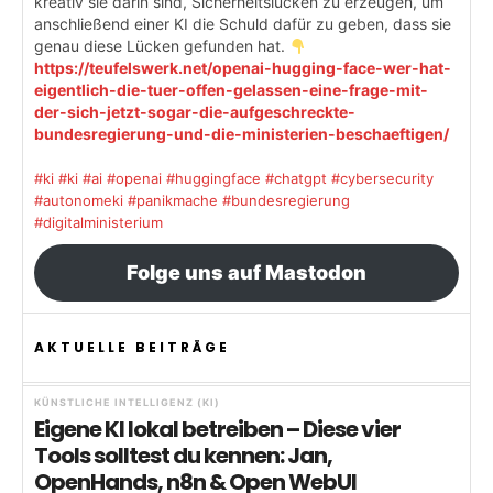
kreativ sie darin sind, Sicherheitslücken zu erzeugen, um
anschließend einer KI die Schuld dafür zu geben, dass sie
genau diese Lücken gefunden hat.
https://teufelswerk.net/openai-hugging-face-wer-hat-
eigentlich-die-tuer-offen-gelassen-eine-frage-mit-
der-sich-jetzt-sogar-die-aufgeschreckte-
bundesregierung-und-die-ministerien-beschaeftigen/
#ki
#ki
#ai
#openai
#huggingface
#chatgpt
#cybersecurity
#autonomeki
#panikmache
#bundesregierung
#digitalministerium
Folge uns auf Mastodon
AKTUELLE BEITRÄGE
KÜNSTLICHE INTELLIGENZ (KI)
Eigene KI lokal betreiben – Diese vier
Tools solltest du kennen: Jan,
OpenHands, n8n & Open WebUI