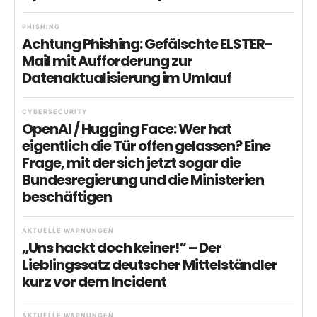
PHISHING
Achtung Phishing: Gefälschte ELSTER-
Mail mit Aufforderung zur
Datenaktualisierung im Umlauf
CYBERSECURITY
OpenAI / Hugging Face: Wer hat
eigentlich die Tür offen gelassen? Eine
Frage, mit der sich jetzt sogar die
Bundesregierung und die Ministerien
beschäftigen
AKTUELLE WARNUNGEN
„Uns hackt doch keiner!“ – Der
Lieblingssatz deutscher Mittelständler
kurz vor dem Incident
AKTUELLE WARNUNGEN