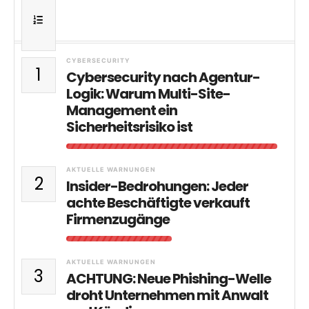
CYBERSECURITY
1
Cybersecurity nach Agentur-
Logik: Warum Multi-Site-
Management ein
Sicherheitsrisiko ist
AKTUELLE WARNUNGEN
2
Insider-Bedrohungen: Jeder
achte Beschäftigte verkauft
Firmenzugänge
AKTUELLE WARNUNGEN
3
ACHTUNG: Neue Phishing-Welle
droht Unternehmen mit Anwalt