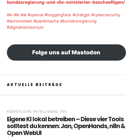
bundesregierung-und-die-ministerien-beschaeftigen/
#ki
#ki
#ai
#openai
#huggingface
#chatgpt
#cybersecurity
#autonomeki
#panikmache
#bundesregierung
#digitalministerium
Folge uns auf Mastodon
AKTUELLE BEITRÄGE
KÜNSTLICHE INTELLIGENZ (KI)
Eigene KI lokal betreiben – Diese vier Tools
solltest du kennen: Jan, OpenHands, n8n &
Open WebUI