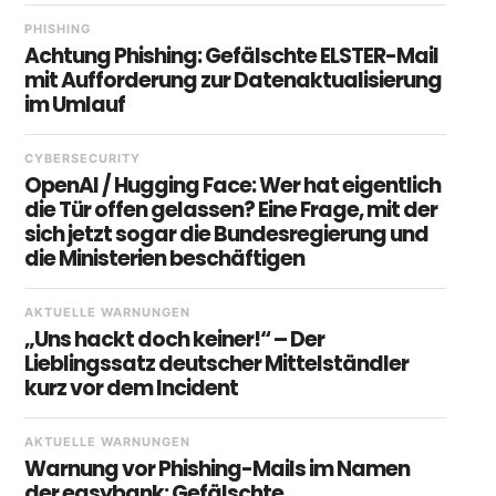
PHISHING
Achtung Phishing: Gefälschte ELSTER-Mail
mit Aufforderung zur Datenaktualisierung
im Umlauf
CYBERSECURITY
OpenAI / Hugging Face: Wer hat eigentlich
die Tür offen gelassen? Eine Frage, mit der
sich jetzt sogar die Bundesregierung und
die Ministerien beschäftigen
AKTUELLE WARNUNGEN
„Uns hackt doch keiner!“ – Der
Lieblingssatz deutscher Mittelständler
kurz vor dem Incident
AKTUELLE WARNUNGEN
Warnung vor Phishing-Mails im Namen
der easybank: Gefälschte