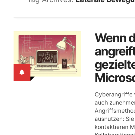
Wenn de
angreif
gezielt
Micros
Cyberangriffe 
auch zunehmen
Angriffsmethod
ausnutzen: Sie
kontaktieren M