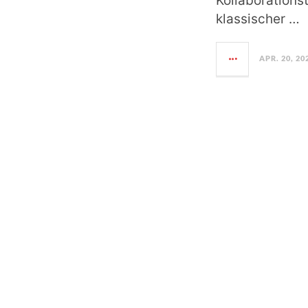
Kollaborations
klassischer …
APR. 20, 20