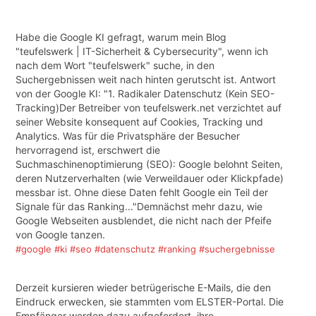
Habe die Google KI gefragt, warum mein Blog
"teufelswerk | IT-Sicherheit & Cybersecurity", wenn ich
nach dem Wort "teufelswerk" suche, in den
Suchergebnissen weit nach hinten gerutscht ist. Antwort
von der Google KI: "1. Radikaler Datenschutz (Kein SEO-
Tracking)Der Betreiber von teufelswerk.net verzichtet auf
seiner Website konsequent auf Cookies, Tracking und
Analytics. Was für die Privatsphäre der Besucher
hervorragend ist, erschwert die
Suchmaschinenoptimierung (SEO): Google belohnt Seiten,
deren Nutzerverhalten (wie Verweildauer oder Klickpfade)
messbar ist. Ohne diese Daten fehlt Google ein Teil der
Signale für das Ranking..."Demnächst mehr dazu, wie
Google Webseiten ausblendet, die nicht nach der Pfeife
von Google tanzen.
#google
#ki
#seo
#datenschutz
#ranking
#suchergebnisse
Derzeit kursieren wieder betrügerische E-Mails, die den
Eindruck erwecken, sie stammten vom ELSTER-Portal. Die
Empfänger werden dazu aufgefordert, ihre