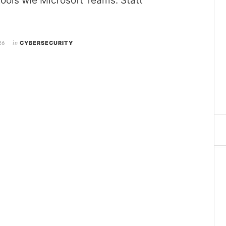
tools wie Microsoft Teams. Statt
26
in
CYBERSECURITY