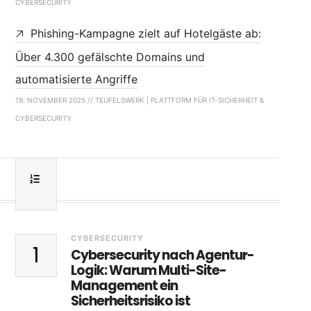
CYBERSECURITY
Phishing-Kampagne zielt auf Hotelgäste ab:
Über 4.300 gefälschte Domains und
automatisierte Angriffe
19. NOVEMBER 2025 // TEUFELSWERK | PLATTFORM FÜR IT-SICHERHEIT &
CYBERSECURITY
CYBERSECURITY
1
Cybersecurity nach Agentur-
Logik: Warum Multi-Site-
Management ein
Sicherheitsrisiko ist