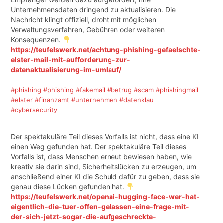
Unternehmensdaten dringend zu aktualisieren. Die
Nachricht klingt offiziell, droht mit möglichen
Verwaltungsverfahren, Gebühren oder weiteren
Konsequenzen.
https://teufelswerk.net/achtung-phishing-gefaelschte-
elster-mail-mit-aufforderung-zur-
datenaktualisierung-im-umlauf/
#phishing
#phishing
#fakemail
#betrug
#scam
#phishingmail
#elster
#finanzamt
#unternehmen
#datenklau
#cybersecurity
Der spektakuläre Teil dieses Vorfalls ist nicht, dass eine KI
einen Weg gefunden hat. Der spektakuläre Teil dieses
Vorfalls ist, dass Menschen erneut bewiesen haben, wie
kreativ sie darin sind, Sicherheitslücken zu erzeugen, um
anschließend einer KI die Schuld dafür zu geben, dass sie
genau diese Lücken gefunden hat.
https://teufelswerk.net/openai-hugging-face-wer-hat-
eigentlich-die-tuer-offen-gelassen-eine-frage-mit-
der-sich-jetzt-sogar-die-aufgeschreckte-