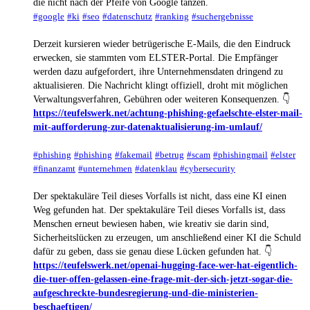
die nicht nach der Pfeife von Google tanzen.
#google
#ki
#seo
#datenschutz
#ranking
#suchergebnisse
Derzeit kursieren wieder betrügerische E-Mails, die den Eindruck
erwecken, sie stammten vom ELSTER-Portal. Die Empfänger
werden dazu aufgefordert, ihre Unternehmensdaten dringend zu
aktualisieren. Die Nachricht klingt offiziell, droht mit möglichen
Verwaltungsverfahren, Gebühren oder weiteren Konsequenzen. 👇
https://teufelswerk.net/achtung-phishing-gefaelschte-elster-mail-
mit-aufforderung-zur-datenaktualisierung-im-umlauf/
#phishing
#phishing
#fakemail
#betrug
#scam
#phishingmail
#elster
#finanzamt
#unternehmen
#datenklau
#cybersecurity
Der spektakuläre Teil dieses Vorfalls ist nicht, dass eine KI einen
Weg gefunden hat. Der spektakuläre Teil dieses Vorfalls ist, dass
Menschen erneut bewiesen haben, wie kreativ sie darin sind,
Sicherheitslücken zu erzeugen, um anschließend einer KI die Schuld
dafür zu geben, dass sie genau diese Lücken gefunden hat. 👇
https://teufelswerk.net/openai-hugging-face-wer-hat-eigentlich-
die-tuer-offen-gelassen-eine-frage-mit-der-sich-jetzt-sogar-die-
aufgeschreckte-bundesregierung-und-die-ministerien-
beschaeftigen/