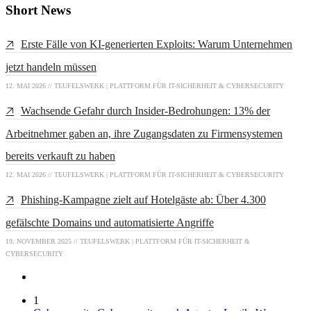
Short News
Erste Fälle von KI-generierten Exploits: Warum Unternehmen
jetzt handeln müssen
12. MAI 2026 // TEUFELSWERK | PLATTFORM FÜR IT-SICHERHEIT & CYBERSECURITY
Wachsende Gefahr durch Insider-Bedrohungen: 13% der
Arbeitnehmer gaben an, ihre Zugangsdaten zu Firmensystemen
bereits verkauft zu haben
12. MAI 2026 // TEUFELSWERK | PLATTFORM FÜR IT-SICHERHEIT & CYBERSECURITY
Phishing-Kampagne zielt auf Hotelgäste ab: Über 4.300
gefälschte Domains und automatisierte Angriffe
19. NOVEMBER 2025 // TEUFELSWERK | PLATTFORM FÜR IT-SICHERHEIT &
CYBERSECURITY
1