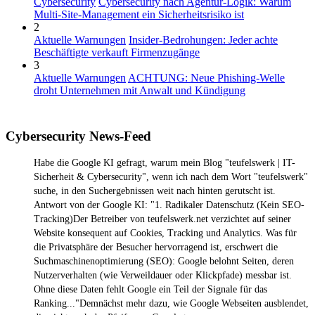
Cybersecurity
Cybersecurity nach Agentur-Logik: Warum
Multi-Site-Management ein Sicherheitsrisiko ist
2
Aktuelle Warnungen
Insider-Bedrohungen: Jeder achte
Beschäftigte verkauft Firmenzugänge
3
Aktuelle Warnungen
ACHTUNG: Neue Phishing-Welle
droht Unternehmen mit Anwalt und Kündigung
Cybersecurity News-Feed
Habe die Google KI gefragt, warum mein Blog "teufelswerk | IT-
Sicherheit & Cybersecurity", wenn ich nach dem Wort "teufelswerk"
suche, in den Suchergebnissen weit nach hinten gerutscht ist.
Antwort von der Google KI: "1. Radikaler Datenschutz (Kein SEO-
Tracking)Der Betreiber von teufelswerk.net verzichtet auf seiner
Website konsequent auf Cookies, Tracking und Analytics. Was für
die Privatsphäre der Besucher hervorragend ist, erschwert die
Suchmaschinenoptimierung (SEO): Google belohnt Seiten, deren
Nutzerverhalten (wie Verweildauer oder Klickpfade) messbar ist.
Ohne diese Daten fehlt Google ein Teil der Signale für das
Ranking..."Demnächst mehr dazu, wie Google Webseiten ausblendet,