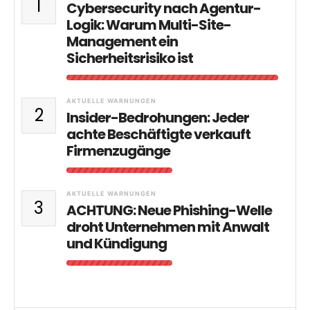
1
Cybersecurity nach Agentur-
Logik: Warum Multi-Site-
Management ein
Sicherheitsrisiko ist
AKTUELLE WARNUNGEN
2
Insider-Bedrohungen: Jeder
achte Beschäftigte verkauft
Firmenzugänge
AKTUELLE WARNUNGEN
3
ACHTUNG: Neue Phishing-Welle
droht Unternehmen mit Anwalt
und Kündigung