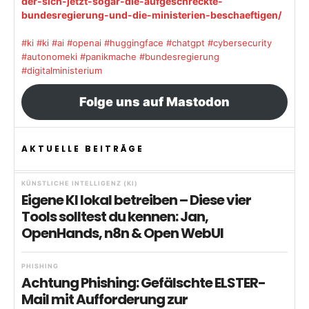
der-sich-jetzt-sogar-die-aufgeschreckte-
bundesregierung-und-die-ministerien-beschaeftigen/
#ki
#ki
#ai
#openai
#huggingface
#chatgpt
#cybersecurity
#autonomeki
#panikmache
#bundesregierung
#digitalministerium
Folge uns auf Mastodon
AKTUELLE BEITRÄGE
KÜNSTLICHE INTELLIGENZ (KI)
Eigene KI lokal betreiben – Diese vier
Tools solltest du kennen: Jan,
OpenHands, n8n & Open WebUI
PHISHING
Achtung Phishing: Gefälschte ELSTER-
Mail mit Aufforderung zur