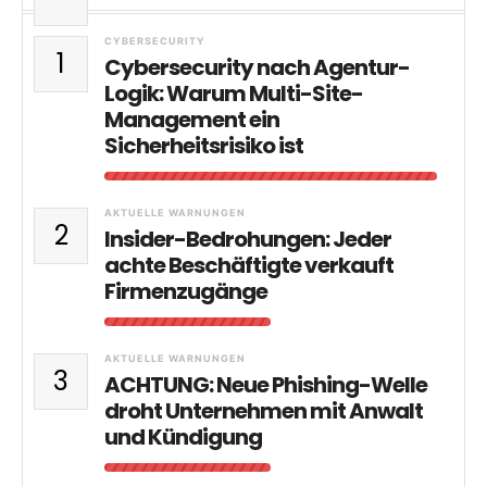
CYBERSECURITY
1
Cybersecurity nach Agentur-
Logik: Warum Multi-Site-
Management ein
Sicherheitsrisiko ist
AKTUELLE WARNUNGEN
2
Insider-Bedrohungen: Jeder
achte Beschäftigte verkauft
Firmenzugänge
AKTUELLE WARNUNGEN
3
ACHTUNG: Neue Phishing-Welle
droht Unternehmen mit Anwalt
und Kündigung