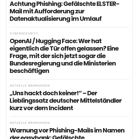
Achtung Phishing: Gefälschte ELSTER-
Mail mit Aufforderung zur
Datenaktualisierung im Umlauf
CYBERSECURITY
OpenAI / Hugging Face: Wer hat
eigentlich die Tür offen gelassen? Eine
Frage, mit der sich jetzt sogar die
Bundesregierung und die Ministerien
beschäftigen
AKTUELLE WARNUNGEN
„Uns hackt doch keiner!“ – Der
Lieblingssatz deutscher Mittelständler
kurz vor dem Incident
AKTUELLE WARNUNGEN
Warnung vor Phishing-Mails im Namen
der easybank: Gefälschte