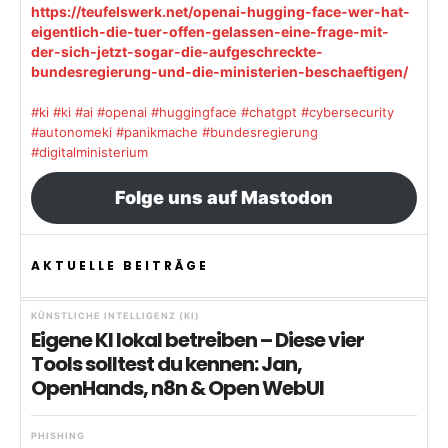
https://teufelswerk.net/openai-hugging-face-wer-hat-
eigentlich-die-tuer-offen-gelassen-eine-frage-mit-
der-sich-jetzt-sogar-die-aufgeschreckte-
bundesregierung-und-die-ministerien-beschaeftigen/
#ki
#ki
#ai
#openai
#huggingface
#chatgpt
#cybersecurity
#autonomeki
#panikmache
#bundesregierung
#digitalministerium
Folge uns auf Mastodon
AKTUELLE BEITRÄGE
KÜNSTLICHE INTELLIGENZ (KI)
Eigene KI lokal betreiben – Diese vier
Tools solltest du kennen: Jan,
OpenHands, n8n & Open WebUI
PHISHING