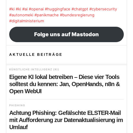
#ki
#ki
#ai
#openai
#huggingface
#chatgpt
#cybersecurity
#autonomeki
#panikmache
#bundesregierung
#digitalministerium
Folge uns auf Mastodon
AKTUELLE BEITRÄGE
KÜNSTLICHE INTELLIGENZ (KI)
Eigene KI lokal betreiben – Diese vier Tools
solltest du kennen: Jan, OpenHands, n8n &
Open WebUI
PHISHING
Achtung Phishing: Gefälschte ELSTER-Mail
mit Aufforderung zur Datenaktualisierung im
Umlauf