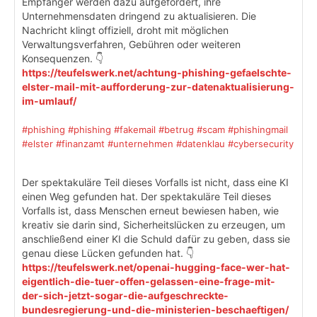
Empfänger werden dazu aufgefordert, ihre
Unternehmensdaten dringend zu aktualisieren. Die
Nachricht klingt offiziell, droht mit möglichen
Verwaltungsverfahren, Gebühren oder weiteren
Konsequenzen. 👇
https://teufelswerk.net/achtung-phishing-gefaelschte-
elster-mail-mit-aufforderung-zur-datenaktualisierung-
im-umlauf/
#phishing
#phishing
#fakemail
#betrug
#scam
#phishingmail
#elster
#finanzamt
#unternehmen
#datenklau
#cybersecurity
Der spektakuläre Teil dieses Vorfalls ist nicht, dass eine KI
einen Weg gefunden hat. Der spektakuläre Teil dieses
Vorfalls ist, dass Menschen erneut bewiesen haben, wie
kreativ sie darin sind, Sicherheitslücken zu erzeugen, um
anschließend einer KI die Schuld dafür zu geben, dass sie
genau diese Lücken gefunden hat. 👇
https://teufelswerk.net/openai-hugging-face-wer-hat-
eigentlich-die-tuer-offen-gelassen-eine-frage-mit-
der-sich-jetzt-sogar-die-aufgeschreckte-
bundesregierung-und-die-ministerien-beschaeftigen/