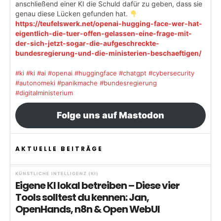
anschließend einer KI die Schuld dafür zu geben, dass sie
genau diese Lücken gefunden hat.
https://teufelswerk.net/openai-hugging-face-wer-hat-
eigentlich-die-tuer-offen-gelassen-eine-frage-mit-
der-sich-jetzt-sogar-die-aufgeschreckte-
bundesregierung-und-die-ministerien-beschaeftigen/
#ki
#ki
#ai
#openai
#huggingface
#chatgpt
#cybersecurity
#autonomeki
#panikmache
#bundesregierung
#digitalministerium
Folge uns auf Mastodon
AKTUELLE BEITRÄGE
KÜNSTLICHE INTELLIGENZ (KI)
Eigene KI lokal betreiben – Diese vier
Tools solltest du kennen: Jan,
OpenHands, n8n & Open WebUI