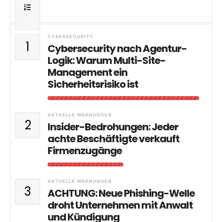
CYBERSECURITY
1
Cybersecurity nach Agentur-
Logik: Warum Multi-Site-
Management ein
Sicherheitsrisiko ist
AKTUELLE WARNUNGEN
2
Insider-Bedrohungen: Jeder
achte Beschäftigte verkauft
Firmenzugänge
AKTUELLE WARNUNGEN
3
ACHTUNG: Neue Phishing-Welle
droht Unternehmen mit Anwalt
und Kündigung