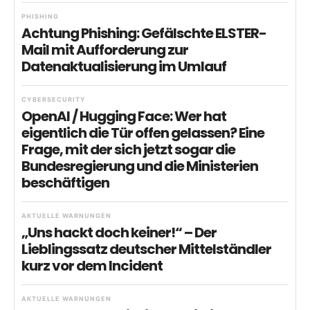
PHISHING
Achtung Phishing: Gefälschte ELSTER-
Mail mit Aufforderung zur
Datenaktualisierung im Umlauf
CYBERSECURITY
OpenAI / Hugging Face: Wer hat
eigentlich die Tür offen gelassen? Eine
Frage, mit der sich jetzt sogar die
Bundesregierung und die Ministerien
beschäftigen
AKTUELLE WARNUNGEN
„Uns hackt doch keiner!“ – Der
Lieblingssatz deutscher Mittelständler
kurz vor dem Incident
AKTUELLE WARNUNGEN