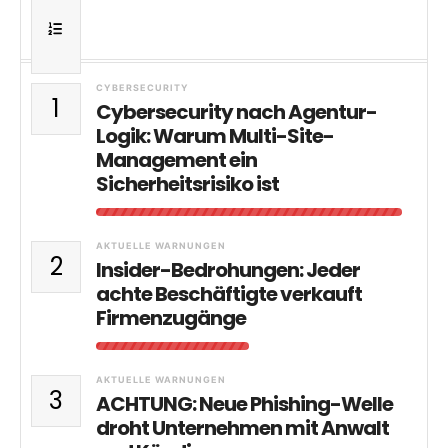
CYBERSECURITY
1
Cybersecurity nach Agentur-
Logik: Warum Multi-Site-
Management ein
Sicherheitsrisiko ist
AKTUELLE WARNUNGEN
2
Insider-Bedrohungen: Jeder
achte Beschäftigte verkauft
Firmenzugänge
AKTUELLE WARNUNGEN
3
ACHTUNG: Neue Phishing-Welle
droht Unternehmen mit Anwalt