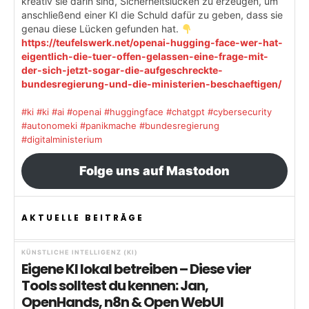
kreativ sie darin sind, Sicherheitslücken zu erzeugen, um
anschließend einer KI die Schuld dafür zu geben, dass sie
genau diese Lücken gefunden hat.
https://teufelswerk.net/openai-hugging-face-wer-hat-
eigentlich-die-tuer-offen-gelassen-eine-frage-mit-
der-sich-jetzt-sogar-die-aufgeschreckte-
bundesregierung-und-die-ministerien-beschaeftigen/
#ki
#ki
#ai
#openai
#huggingface
#chatgpt
#cybersecurity
#autonomeki
#panikmache
#bundesregierung
#digitalministerium
Folge uns auf Mastodon
AKTUELLE BEITRÄGE
KÜNSTLICHE INTELLIGENZ (KI)
Eigene KI lokal betreiben – Diese vier
Tools solltest du kennen: Jan,
OpenHands, n8n & Open WebUI