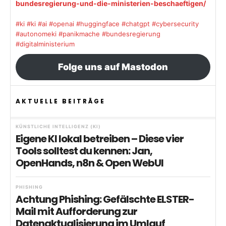
bundesregierung-und-die-ministerien-beschaeftigen/
#ki
#ki
#ai
#openai
#huggingface
#chatgpt
#cybersecurity
#autonomeki
#panikmache
#bundesregierung
#digitalministerium
Folge uns auf Mastodon
AKTUELLE BEITRÄGE
KÜNSTLICHE INTELLIGENZ (KI)
Eigene KI lokal betreiben – Diese vier
Tools solltest du kennen: Jan,
OpenHands, n8n & Open WebUI
PHISHING
Achtung Phishing: Gefälschte ELSTER-
Mail mit Aufforderung zur
Datenaktualisierung im Umlauf