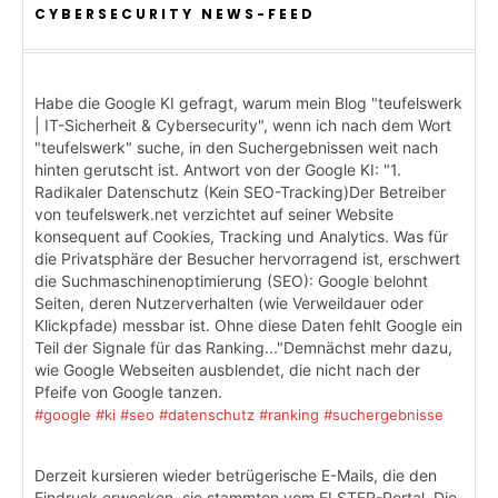
CYBERSECURITY NEWS-FEED
Habe die Google KI gefragt, warum mein Blog "teufelswerk
| IT-Sicherheit & Cybersecurity", wenn ich nach dem Wort
"teufelswerk" suche, in den Suchergebnissen weit nach
hinten gerutscht ist. Antwort von der Google KI: "1.
Radikaler Datenschutz (Kein SEO-Tracking)Der Betreiber
von teufelswerk.net verzichtet auf seiner Website
konsequent auf Cookies, Tracking und Analytics. Was für
die Privatsphäre der Besucher hervorragend ist, erschwert
die Suchmaschinenoptimierung (SEO): Google belohnt
Seiten, deren Nutzerverhalten (wie Verweildauer oder
Klickpfade) messbar ist. Ohne diese Daten fehlt Google ein
Teil der Signale für das Ranking..."Demnächst mehr dazu,
wie Google Webseiten ausblendet, die nicht nach der
Pfeife von Google tanzen.
#google
#ki
#seo
#datenschutz
#ranking
#suchergebnisse
Derzeit kursieren wieder betrügerische E-Mails, die den
Eindruck erwecken, sie stammten vom ELSTER-Portal. Die