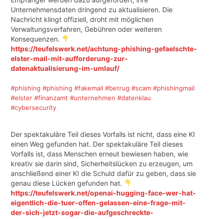
Unternehmensdaten dringend zu aktualisieren. Die
Nachricht klingt offiziell, droht mit möglichen
Verwaltungsverfahren, Gebühren oder weiteren
Konsequenzen.
https://teufelswerk.net/achtung-phishing-gefaelschte-
elster-mail-mit-aufforderung-zur-
datenaktualisierung-im-umlauf/
#phishing
#phishing
#fakemail
#betrug
#scam
#phishingmail
#elster
#finanzamt
#unternehmen
#datenklau
#cybersecurity
Der spektakuläre Teil dieses Vorfalls ist nicht, dass eine KI
einen Weg gefunden hat. Der spektakuläre Teil dieses
Vorfalls ist, dass Menschen erneut bewiesen haben, wie
kreativ sie darin sind, Sicherheitslücken zu erzeugen, um
anschließend einer KI die Schuld dafür zu geben, dass sie
genau diese Lücken gefunden hat.
https://teufelswerk.net/openai-hugging-face-wer-hat-
eigentlich-die-tuer-offen-gelassen-eine-frage-mit-
der-sich-jetzt-sogar-die-aufgeschreckte-