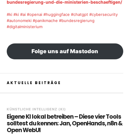
bundesregierung-und-die-ministerien-beschaeftigen/
#ki
#ki
#ai
#openai
#huggingface
#chatgpt
#cybersecurity
#autonomeki
#panikmache
#bundesregierung
#digitalministerium
Folge uns auf Mastodon
AKTUELLE BEITRÄGE
KÜNSTLICHE INTELLIGENZ (KI)
Eigene KI lokal betreiben – Diese vier Tools
solltest du kennen: Jan, OpenHands, n8n &
Open WebUI