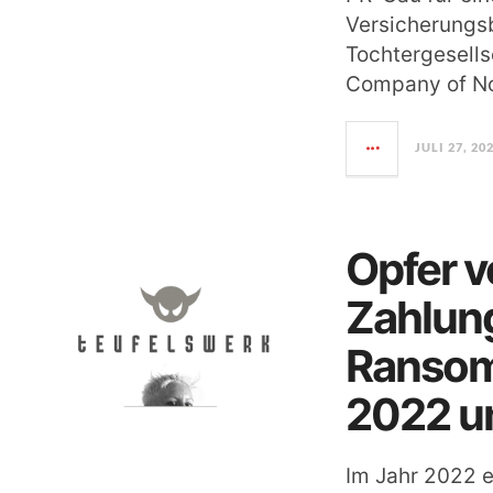
Versicherungs
Tochtergesellsc
Company of No
JULI 27, 20
Opfer v
Zahlun
Ransom
2022 u
Im Jahr 2022 e