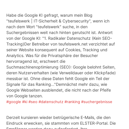
Habe die Google KI gefragt, warum mein Blog
"teufelswerk | IT-Sicherheit & Cybersecurity", wenn ich
nach dem Wort "teufelswerk" suche, in den
Suchergebnissen weit nach hinten gerutscht ist. Antwort
von der Google KI: "1. Radikaler Datenschutz (Kein SEO-
Tracking)Der Betreiber von teufelswerk.net verzichtet auf
seiner Website konsequent auf Cookies, Tracking und
Analytics. Was für die Privatsphäre der Besucher
hervorragend ist, erschwert die
Suchmaschinenoptimierung (SEO): Google belohnt Seiten,
deren Nutzerverhalten (wie Verweildauer oder Klickpfade)
messbar ist. Ohne diese Daten fehlt Google ein Teil der
Signale für das Ranking..."Demnächst mehr dazu, wie
Google Webseiten ausblendet, die nicht nach der Pfeife
von Google tanzen.
#google
#ki
#seo
#datenschutz
#ranking
#suchergebnisse
Derzeit kursieren wieder betrügerische E-Mails, die den
Eindruck erwecken, sie stammten vom ELSTER-Portal. Die
Empfänger werden dazu aufgefordert, ihre