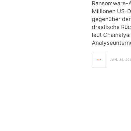
Ransomware-An
Millionen US-D
gegenüber den
drastische Rü
laut Chainalys
Analyseunter
JAN. 22, 20