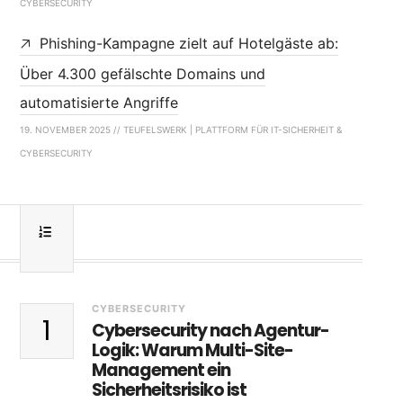
CYBERSECURITY
Phishing-Kampagne zielt auf Hotelgäste ab:
Über 4.300 gefälschte Domains und
automatisierte Angriffe
19. NOVEMBER 2025 // TEUFELSWERK | PLATTFORM FÜR IT-SICHERHEIT &
CYBERSECURITY
CYBERSECURITY
1
Cybersecurity nach Agentur-
Logik: Warum Multi-Site-
Management ein
Sicherheitsrisiko ist