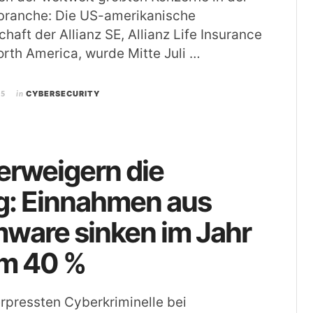
branche: Die US-amerikanische
haft der Allianz SE, Allianz Life Insurance
rth America, wurde Mitte Juli …
25
in
CYBERSECURITY
erweigern die
g: Einnahmen aus
ware sinken im Jahr
m 40 %
rpressten Cyberkriminelle bei