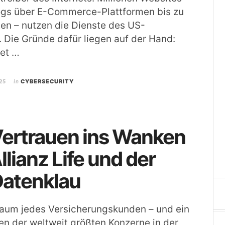
logs über E-Commerce-Plattformen bis zu
en – nutzen die Dienste des US-
Die Gründe dafür liegen auf der Hand:
tet …
25
in
CYBERSECURITY
ertrauen ins Wanken
llianz Life und der
Datenklau
traum jedes Versicherungskunden – und ein
en der weltweit größten Konzerne in der