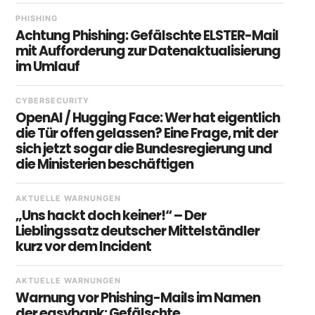
PHISHING
Achtung Phishing: Gefälschte ELSTER-Mail
mit Aufforderung zur Datenaktualisierung
im Umlauf
CYBERSECURITY
OpenAI / Hugging Face: Wer hat eigentlich
die Tür offen gelassen? Eine Frage, mit der
sich jetzt sogar die Bundesregierung und
die Ministerien beschäftigen
AKTUELLE WARNUNGEN
„Uns hackt doch keiner!“ – Der
Lieblingssatz deutscher Mittelständler
kurz vor dem Incident
AKTUELLE WARNUNGEN
Warnung vor Phishing-Mails im Namen
der easybank: Gefälschte