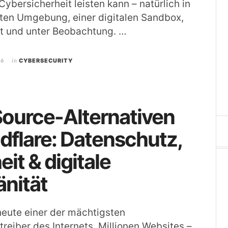
Cybersicherheit leisten kann – natürlich in
ten Umgebung, einer digitalen Sandbox,
rt und unter Beobachtung. …
26
in
CYBERSECURITY
ource-Alternativen
dflare: Datenschutz,
eit & digitale
nität
 heute einer der mächtigsten
treiber des Internets. Millionen Websites –