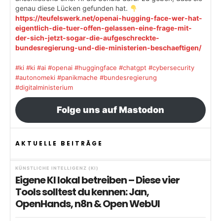
genau diese Lücken gefunden hat.
https://teufelswerk.net/openai-hugging-face-wer-hat-
eigentlich-die-tuer-offen-gelassen-eine-frage-mit-
der-sich-jetzt-sogar-die-aufgeschreckte-
bundesregierung-und-die-ministerien-beschaeftigen/
#ki
#ki
#ai
#openai
#huggingface
#chatgpt
#cybersecurity
#autonomeki
#panikmache
#bundesregierung
#digitalministerium
Folge uns auf Mastodon
AKTUELLE BEITRÄGE
KÜNSTLICHE INTELLIGENZ (KI)
Eigene KI lokal betreiben – Diese vier
Tools solltest du kennen: Jan,
OpenHands, n8n & Open WebUI