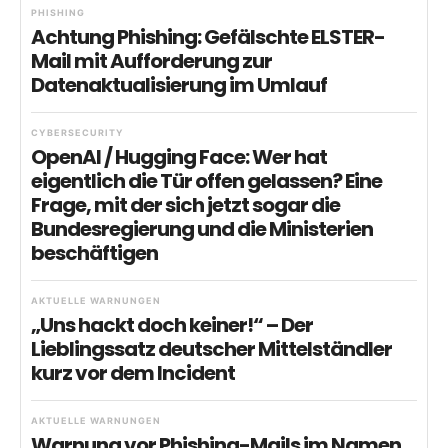
PHISHING
Achtung Phishing: Gefälschte ELSTER-
Mail mit Aufforderung zur
Datenaktualisierung im Umlauf
CYBERSECURITY
OpenAI / Hugging Face: Wer hat
eigentlich die Tür offen gelassen? Eine
Frage, mit der sich jetzt sogar die
Bundesregierung und die Ministerien
beschäftigen
AKTUELLE WARNUNGEN
„Uns hackt doch keiner!“ – Der
Lieblingssatz deutscher Mittelständler
kurz vor dem Incident
AKTUELLE WARNUNGEN
Warnung vor Phishing-Mails im Namen