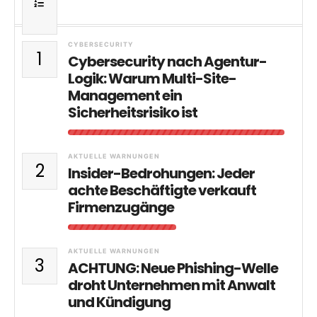
CYBERSECURITY
1
Cybersecurity nach Agentur-
Logik: Warum Multi-Site-
Management ein
Sicherheitsrisiko ist
AKTUELLE WARNUNGEN
2
Insider-Bedrohungen: Jeder
achte Beschäftigte verkauft
Firmenzugänge
AKTUELLE WARNUNGEN
3
ACHTUNG: Neue Phishing-Welle
droht Unternehmen mit Anwalt
und Kündigung