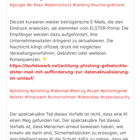
#google
#ki
#seo
#datenschutz
#ranking
#suchergebnisse
Derzeit kursieren wieder betrügerische E-Mails, die den
Eindruck erwecken, sie stammten vom ELSTER-Portal. Die
Empfänger werden dazu aufgefordert, ihre
Unternehmensdaten dringend zu aktualisieren. Die
Nachricht klingt offiziell, droht mit möglichen
Verwaltungsverfahren, Gebühren oder weiteren
Konsequenzen.
https://teufelswerk.net/achtung-phishing-gefaelschte-
elster-mail-mit-aufforderung-zur-datenaktualisierung-
im-umlauf/
#phishing
#phishing
#fakemail
#betrug
#scam
#phishingmail
#elster
#finanzamt
#unternehmen
#datenklau
#cybersecurity
Der spektakuläre Teil dieses Vorfalls ist nicht, dass eine KI
einen Weg gefunden hat. Der spektakuläre Teil dieses
Vorfalls ist, dass Menschen erneut bewiesen haben, wie
kreativ sie darin sind, Sicherheitslücken zu erzeugen, um
anschließend einer KI die Schuld dafür zu geben, dass sie