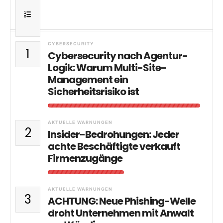
CYBERSECURITY
1
Cybersecurity nach Agentur-
Logik: Warum Multi-Site-
Management ein
Sicherheitsrisiko ist
AKTUELLE WARNUNGEN
2
Insider-Bedrohungen: Jeder
achte Beschäftigte verkauft
Firmenzugänge
AKTUELLE WARNUNGEN
3
ACHTUNG: Neue Phishing-Welle
droht Unternehmen mit Anwalt