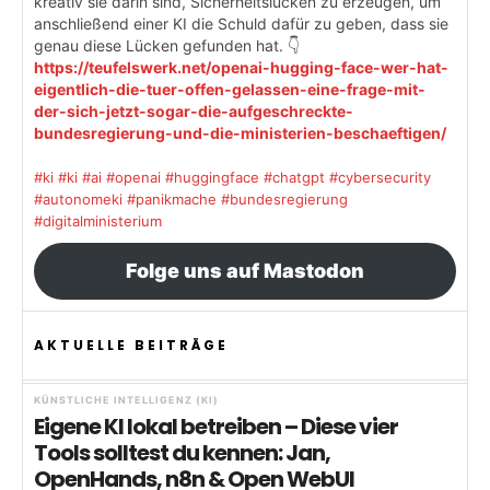
kreativ sie darin sind, Sicherheitslücken zu erzeugen, um
anschließend einer KI die Schuld dafür zu geben, dass sie
genau diese Lücken gefunden hat. 👇
https://teufelswerk.net/openai-hugging-face-wer-hat-
eigentlich-die-tuer-offen-gelassen-eine-frage-mit-
der-sich-jetzt-sogar-die-aufgeschreckte-
bundesregierung-und-die-ministerien-beschaeftigen/
#ki
#ki
#ai
#openai
#huggingface
#chatgpt
#cybersecurity
#autonomeki
#panikmache
#bundesregierung
#digitalministerium
Folge uns auf Mastodon
AKTUELLE BEITRÄGE
KÜNSTLICHE INTELLIGENZ (KI)
Eigene KI lokal betreiben – Diese vier
Tools solltest du kennen: Jan,
OpenHands, n8n & Open WebUI