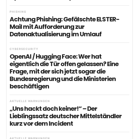
PHISHING
Achtung Phishing: Gefälschte ELSTER-
Mail mit Aufforderung zur
Datenaktualisierung im Umlauf
CYBERSECURITY
OpenAI / Hugging Face: Wer hat
eigentlich die Tür offen gelassen? Eine
Frage, mit der sich jetzt sogar die
Bundesregierung und die Ministerien
beschäftigen
AKTUELLE WARNUNGEN
„Uns hackt doch keiner!“ – Der
Lieblingssatz deutscher Mittelständler
kurz vor dem Incident
AKTUELLE WARNUNGEN