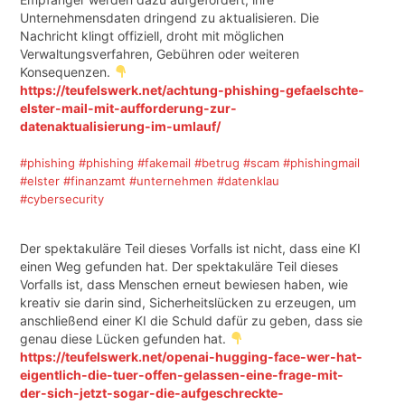
Unternehmensdaten dringend zu aktualisieren. Die
Nachricht klingt offiziell, droht mit möglichen
Verwaltungsverfahren, Gebühren oder weiteren
Konsequenzen.
https://teufelswerk.net/achtung-phishing-gefaelschte-
elster-mail-mit-aufforderung-zur-
datenaktualisierung-im-umlauf/
#phishing
#phishing
#fakemail
#betrug
#scam
#phishingmail
#elster
#finanzamt
#unternehmen
#datenklau
#cybersecurity
Der spektakuläre Teil dieses Vorfalls ist nicht, dass eine KI
einen Weg gefunden hat. Der spektakuläre Teil dieses
Vorfalls ist, dass Menschen erneut bewiesen haben, wie
kreativ sie darin sind, Sicherheitslücken zu erzeugen, um
anschließend einer KI die Schuld dafür zu geben, dass sie
genau diese Lücken gefunden hat.
https://teufelswerk.net/openai-hugging-face-wer-hat-
eigentlich-die-tuer-offen-gelassen-eine-frage-mit-
der-sich-jetzt-sogar-die-aufgeschreckte-