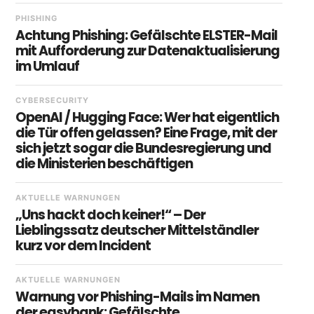
PHISHING
Achtung Phishing: Gefälschte ELSTER-Mail
mit Aufforderung zur Datenaktualisierung
im Umlauf
CYBERSECURITY
OpenAI / Hugging Face: Wer hat eigentlich
die Tür offen gelassen? Eine Frage, mit der
sich jetzt sogar die Bundesregierung und
die Ministerien beschäftigen
AKTUELLE WARNUNGEN
„Uns hackt doch keiner!“ – Der
Lieblingssatz deutscher Mittelständler
kurz vor dem Incident
AKTUELLE WARNUNGEN
Warnung vor Phishing-Mails im Namen
der easybank: Gefälschte