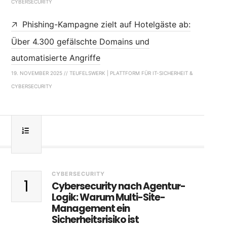
CYBERSECURITY
Phishing-Kampagne zielt auf Hotelgäste ab:
Über 4.300 gefälschte Domains und
automatisierte Angriffe
19. NOVEMBER 2025 // TEUFELSWERK | PLATTFORM FÜR IT-SICHERHEIT &
CYBERSECURITY
CYBERSECURITY
1
Cybersecurity nach Agentur-
Logik: Warum Multi-Site-
Management ein
Sicherheitsrisiko ist