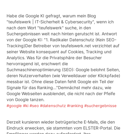
Habe die Google KI gefragt, warum mein Blog
"teufelswerk | IT-Sicherheit & Cybersecurity", wenn ich
nach dem Wort "teufelswerk" suche, in den
Suchergebnissen weit nach hinten gerutscht ist. Antwort
von der Google KI: "1. Radikaler Datenschutz (Kein SEO-
Tracking)Der Betreiber von teufelswerk.net verzichtet auf
seiner Website konsequent auf Cookies, Tracking und
Analytics. Was für die Privatsphäre der Besucher
hervorragend ist, erschwert die
Suchmaschinenoptimierung (SEO): Google belohnt Seiten,
deren Nutzerverhalten (wie Verweildauer oder Klickpfade)
messbar ist. Ohne diese Daten fehlt Google ein Teil der
Signale für das Ranking..."Demnächst mehr dazu, wie
Google Webseiten ausblendet, die nicht nach der Pfeife
von Google tanzen.
#google
#ki
#seo
#datenschutz
#ranking
#suchergebnisse
Derzeit kursieren wieder betrügerische E-Mails, die den
Eindruck erwecken, sie stammten vom ELSTER-Portal. Die
Empfänger werden dazu aufgefordert, ihre