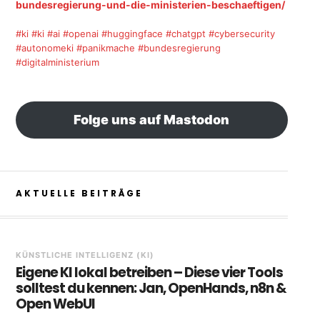
bundesregierung-und-die-ministerien-beschaeftigen/
#ki
#ki
#ai
#openai
#huggingface
#chatgpt
#cybersecurity
#autonomeki
#panikmache
#bundesregierung
#digitalministerium
Folge uns auf Mastodon
AKTUELLE BEITRÄGE
KÜNSTLICHE INTELLIGENZ (KI)
Eigene KI lokal betreiben – Diese vier Tools
solltest du kennen: Jan, OpenHands, n8n &
Open WebUI