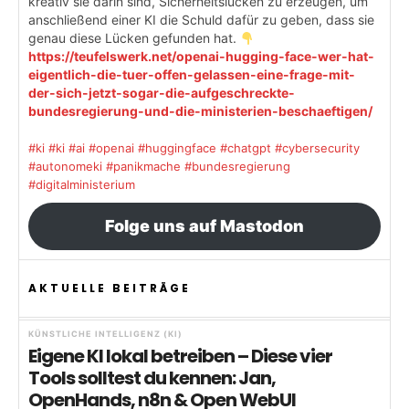
kreativ sie darin sind, Sicherheitslücken zu erzeugen, um
anschließend einer KI die Schuld dafür zu geben, dass sie
genau diese Lücken gefunden hat.
https://teufelswerk.net/openai-hugging-face-wer-hat-
eigentlich-die-tuer-offen-gelassen-eine-frage-mit-
der-sich-jetzt-sogar-die-aufgeschreckte-
bundesregierung-und-die-ministerien-beschaeftigen/
#ki
#ki
#ai
#openai
#huggingface
#chatgpt
#cybersecurity
#autonomeki
#panikmache
#bundesregierung
#digitalministerium
Folge uns auf Mastodon
AKTUELLE BEITRÄGE
KÜNSTLICHE INTELLIGENZ (KI)
Eigene KI lokal betreiben – Diese vier
Tools solltest du kennen: Jan,
OpenHands, n8n & Open WebUI