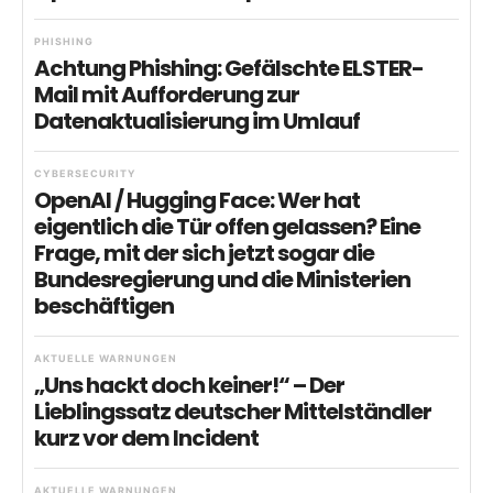
PHISHING
Achtung Phishing: Gefälschte ELSTER-
Mail mit Aufforderung zur
Datenaktualisierung im Umlauf
CYBERSECURITY
OpenAI / Hugging Face: Wer hat
eigentlich die Tür offen gelassen? Eine
Frage, mit der sich jetzt sogar die
Bundesregierung und die Ministerien
beschäftigen
AKTUELLE WARNUNGEN
„Uns hackt doch keiner!“ – Der
Lieblingssatz deutscher Mittelständler
kurz vor dem Incident
AKTUELLE WARNUNGEN