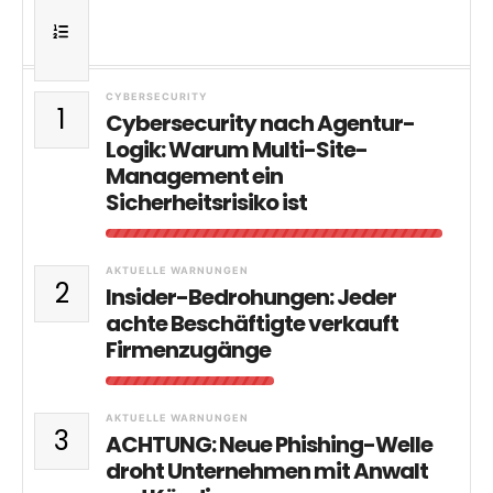
CYBERSECURITY
1
Cybersecurity nach Agentur-
Logik: Warum Multi-Site-
Management ein
Sicherheitsrisiko ist
AKTUELLE WARNUNGEN
2
Insider-Bedrohungen: Jeder
achte Beschäftigte verkauft
Firmenzugänge
AKTUELLE WARNUNGEN
3
ACHTUNG: Neue Phishing-Welle
droht Unternehmen mit Anwalt