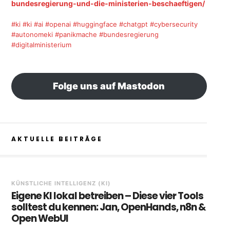
bundesregierung-und-die-ministerien-beschaeftigen/
#ki
#ki
#ai
#openai
#huggingface
#chatgpt
#cybersecurity
#autonomeki
#panikmache
#bundesregierung
#digitalministerium
Folge uns auf Mastodon
AKTUELLE BEITRÄGE
KÜNSTLICHE INTELLIGENZ (KI)
Eigene KI lokal betreiben – Diese vier Tools
solltest du kennen: Jan, OpenHands, n8n &
Open WebUI