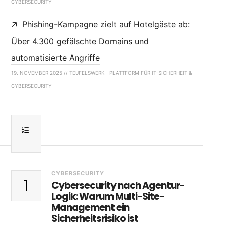
CYBERSECURITY
Phishing-Kampagne zielt auf Hotelgäste ab:
Über 4.300 gefälschte Domains und
automatisierte Angriffe
19. NOVEMBER 2025 // TEUFELSWERK | PLATTFORM FÜR IT-SICHERHEIT &
CYBERSECURITY
CYBERSECURITY
1
Cybersecurity nach Agentur-
Logik: Warum Multi-Site-
Management ein
Sicherheitsrisiko ist