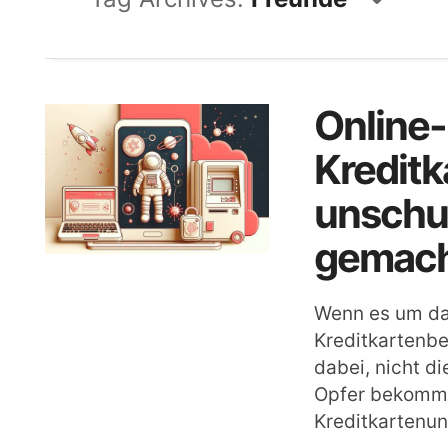
Online-
Kredit
unschul
gemach
Wenn es um da
Kreditkartenbe
dabei, nicht di
Opfer bekomme
Kreditkartenun