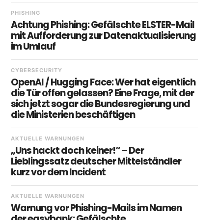
PHISHING
Achtung Phishing: Gefälschte ELSTER-Mail
mit Aufforderung zur Datenaktualisierung
im Umlauf
CYBERSECURITY
OpenAI / Hugging Face: Wer hat eigentlich
die Tür offen gelassen? Eine Frage, mit der
sich jetzt sogar die Bundesregierung und
die Ministerien beschäftigen
AKTUELLE WARNUNGEN
„Uns hackt doch keiner!“ – Der
Lieblingssatz deutscher Mittelständler
kurz vor dem Incident
AKTUELLE WARNUNGEN
Warnung vor Phishing-Mails im Namen
der easybank: Gefälschte