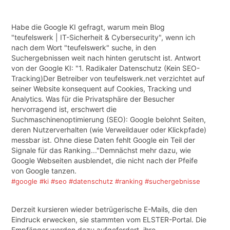
Habe die Google KI gefragt, warum mein Blog
"teufelswerk | IT-Sicherheit & Cybersecurity", wenn ich
nach dem Wort "teufelswerk" suche, in den
Suchergebnissen weit nach hinten gerutscht ist. Antwort
von der Google KI: "1. Radikaler Datenschutz (Kein SEO-
Tracking)Der Betreiber von teufelswerk.net verzichtet auf
seiner Website konsequent auf Cookies, Tracking und
Analytics. Was für die Privatsphäre der Besucher
hervorragend ist, erschwert die
Suchmaschinenoptimierung (SEO): Google belohnt Seiten,
deren Nutzerverhalten (wie Verweildauer oder Klickpfade)
messbar ist. Ohne diese Daten fehlt Google ein Teil der
Signale für das Ranking..."Demnächst mehr dazu, wie
Google Webseiten ausblendet, die nicht nach der Pfeife
von Google tanzen.
#google
#ki
#seo
#datenschutz
#ranking
#suchergebnisse
Derzeit kursieren wieder betrügerische E-Mails, die den
Eindruck erwecken, sie stammten vom ELSTER-Portal. Die
Empfänger werden dazu aufgefordert, ihre