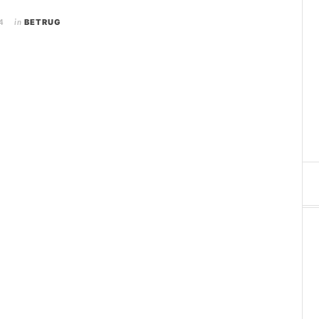
4
in
BETRUG