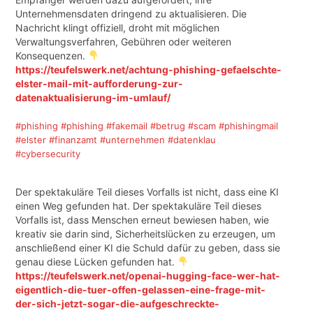
Unternehmensdaten dringend zu aktualisieren. Die
Nachricht klingt offiziell, droht mit möglichen
Verwaltungsverfahren, Gebühren oder weiteren
Konsequenzen.
https://teufelswerk.net/achtung-phishing-gefaelschte-
elster-mail-mit-aufforderung-zur-
datenaktualisierung-im-umlauf/
#phishing
#phishing
#fakemail
#betrug
#scam
#phishingmail
#elster
#finanzamt
#unternehmen
#datenklau
#cybersecurity
Der spektakuläre Teil dieses Vorfalls ist nicht, dass eine KI
einen Weg gefunden hat. Der spektakuläre Teil dieses
Vorfalls ist, dass Menschen erneut bewiesen haben, wie
kreativ sie darin sind, Sicherheitslücken zu erzeugen, um
anschließend einer KI die Schuld dafür zu geben, dass sie
genau diese Lücken gefunden hat.
https://teufelswerk.net/openai-hugging-face-wer-hat-
eigentlich-die-tuer-offen-gelassen-eine-frage-mit-
der-sich-jetzt-sogar-die-aufgeschreckte-