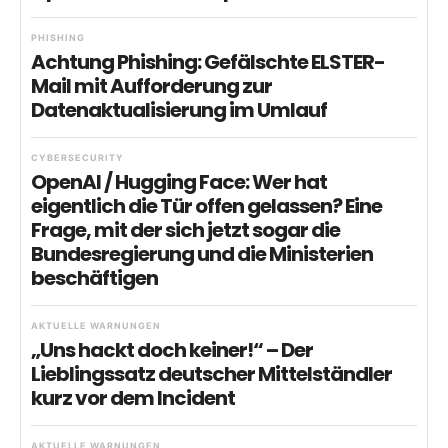
PHISHING
Achtung Phishing: Gefälschte ELSTER-
Mail mit Aufforderung zur
Datenaktualisierung im Umlauf
CYBERSECURITY
OpenAI / Hugging Face: Wer hat
eigentlich die Tür offen gelassen? Eine
Frage, mit der sich jetzt sogar die
Bundesregierung und die Ministerien
beschäftigen
AKTUELLE WARNUNGEN
„Uns hackt doch keiner!“ – Der
Lieblingssatz deutscher Mittelständler
kurz vor dem Incident
AKTUELLE WARNUNGEN