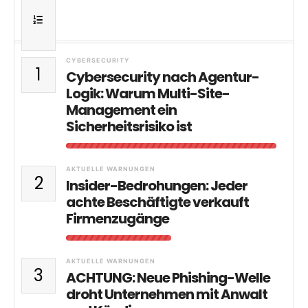
CYBERSECURITY
1
Cybersecurity nach Agentur-
Logik: Warum Multi-Site-
Management ein
Sicherheitsrisiko ist
AKTUELLE WARNUNGEN
2
Insider-Bedrohungen: Jeder
achte Beschäftigte verkauft
Firmenzugänge
AKTUELLE WARNUNGEN
3
ACHTUNG: Neue Phishing-Welle
droht Unternehmen mit Anwalt