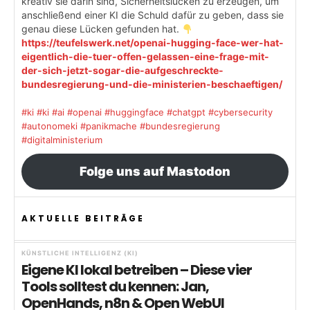
kreativ sie darin sind, Sicherheitslücken zu erzeugen, um
anschließend einer KI die Schuld dafür zu geben, dass sie
genau diese Lücken gefunden hat.
https://teufelswerk.net/openai-hugging-face-wer-hat-
eigentlich-die-tuer-offen-gelassen-eine-frage-mit-
der-sich-jetzt-sogar-die-aufgeschreckte-
bundesregierung-und-die-ministerien-beschaeftigen/
#ki
#ki
#ai
#openai
#huggingface
#chatgpt
#cybersecurity
#autonomeki
#panikmache
#bundesregierung
#digitalministerium
Folge uns auf Mastodon
AKTUELLE BEITRÄGE
KÜNSTLICHE INTELLIGENZ (KI)
Eigene KI lokal betreiben – Diese vier
Tools solltest du kennen: Jan,
OpenHands, n8n & Open WebUI