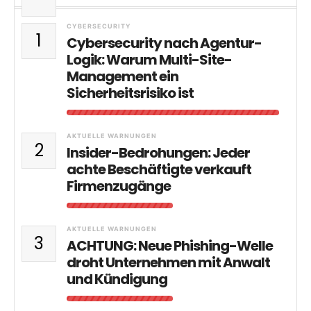
CYBERSECURITY
1
Cybersecurity nach Agentur-
Logik: Warum Multi-Site-
Management ein
Sicherheitsrisiko ist
AKTUELLE WARNUNGEN
2
Insider-Bedrohungen: Jeder
achte Beschäftigte verkauft
Firmenzugänge
AKTUELLE WARNUNGEN
3
ACHTUNG: Neue Phishing-Welle
droht Unternehmen mit Anwalt
und Kündigung