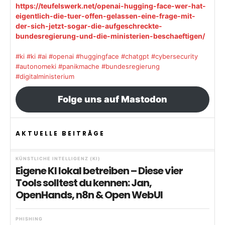
https://teufelswerk.net/openai-hugging-face-wer-hat-
eigentlich-die-tuer-offen-gelassen-eine-frage-mit-
der-sich-jetzt-sogar-die-aufgeschreckte-
bundesregierung-und-die-ministerien-beschaeftigen/
#ki
#ki
#ai
#openai
#huggingface
#chatgpt
#cybersecurity
#autonomeki
#panikmache
#bundesregierung
#digitalministerium
Folge uns auf Mastodon
AKTUELLE BEITRÄGE
KÜNSTLICHE INTELLIGENZ (KI)
Eigene KI lokal betreiben – Diese vier
Tools solltest du kennen: Jan,
OpenHands, n8n & Open WebUI
PHISHING