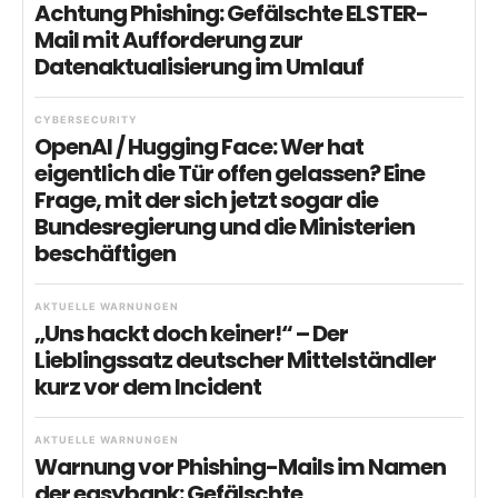
Achtung Phishing: Gefälschte ELSTER-
Mail mit Aufforderung zur
Datenaktualisierung im Umlauf
CYBERSECURITY
OpenAI / Hugging Face: Wer hat
eigentlich die Tür offen gelassen? Eine
Frage, mit der sich jetzt sogar die
Bundesregierung und die Ministerien
beschäftigen
AKTUELLE WARNUNGEN
„Uns hackt doch keiner!“ – Der
Lieblingssatz deutscher Mittelständler
kurz vor dem Incident
AKTUELLE WARNUNGEN
Warnung vor Phishing-Mails im Namen
der easybank: Gefälschte