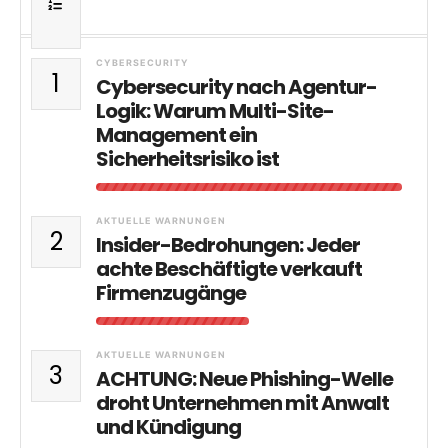
CYBERSECURITY
1
Cybersecurity nach Agentur-
Logik: Warum Multi-Site-
Management ein
Sicherheitsrisiko ist
AKTUELLE WARNUNGEN
2
Insider-Bedrohungen: Jeder
achte Beschäftigte verkauft
Firmenzugänge
AKTUELLE WARNUNGEN
3
ACHTUNG: Neue Phishing-Welle
droht Unternehmen mit Anwalt
und Kündigung