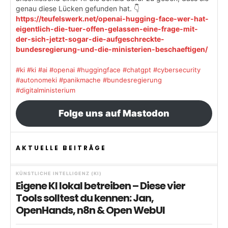
genau diese Lücken gefunden hat. 👇
https://teufelswerk.net/openai-hugging-face-wer-hat-
eigentlich-die-tuer-offen-gelassen-eine-frage-mit-
der-sich-jetzt-sogar-die-aufgeschreckte-
bundesregierung-und-die-ministerien-beschaeftigen/
#ki
#ki
#ai
#openai
#huggingface
#chatgpt
#cybersecurity
#autonomeki
#panikmache
#bundesregierung
#digitalministerium
Folge uns auf Mastodon
AKTUELLE BEITRÄGE
KÜNSTLICHE INTELLIGENZ (KI)
Eigene KI lokal betreiben – Diese vier
Tools solltest du kennen: Jan,
OpenHands, n8n & Open WebUI