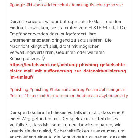
#google
#ki
#seo
#datenschutz
#ranking
#suchergebnisse
Derzeit kursieren wieder betrügerische E-Mails, die den
Eindruck erwecken, sie stammten vom ELSTER-Portal. Die
Empfänger werden dazu aufgefordert, ihre
Unternehmensdaten dringend zu aktualisieren. Die
Nachricht klingt offiziell, droht mit möglichen
Verwaltungsverfahren, Gebühren oder weiteren
Konsequenzen. 👇
https://teufelswerk.net/achtung-phishing-gefaelschte-
elster-mail-mit-aufforderung-zur-datenaktualisierung-
im-umlauf/
#phishing
#phishing
#fakemail
#betrug
#scam
#phishingmail
#elster
#finanzamt
#unternehmen
#datenklau
#cybersecurity
Der spektakuläre Teil dieses Vorfalls ist nicht, dass eine KI
einen Weg gefunden hat. Der spektakuläre Teil dieses
Vorfalls ist, dass Menschen erneut bewiesen haben, wie
kreativ sie darin sind, Sicherheitslücken zu erzeugen, um
anschließend einer KI die Schuld dafür zu geben, dass sie