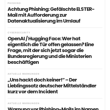
PHISHING
Achtung Phishing: Gefälschte ELSTER-
Mail mit Aufforderung zur
Datenaktualisierung im Umlauf
CYBERSECURITY
OpenAI / Hugging Face: Wer hat
eigentlich die Tür offen gelassen? Eine
Frage, mit der sich jetzt sogar die
Bundesregierung und die Ministerien
beschäftigen
AKTUELLE WARNUNGEN
„Uns hackt doch keiner!“ – Der
Lieblingssatz deutscher Mittelständler
kurz vor dem Incident
AKTUELLE WARNUNGEN
Warnung vor Phishing-Mails im Namen