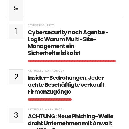
CYBERSECURITY
1
Cybersecurity nach Agentur-
Logik: Warum Multi-Site-
Management ein
Sicherheitsrisiko ist
AKTUELLE WARNUNGEN
2
Insider-Bedrohungen: Jeder
achte Beschäftigte verkauft
Firmenzugänge
AKTUELLE WARNUNGEN
3
ACHTUNG: Neue Phishing-Welle
droht Unternehmen mit Anwalt