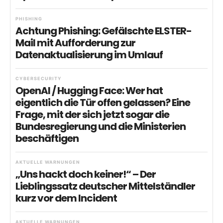
PHISHING
Achtung Phishing: Gefälschte ELSTER-
Mail mit Aufforderung zur
Datenaktualisierung im Umlauf
CYBERSECURITY
OpenAI / Hugging Face: Wer hat
eigentlich die Tür offen gelassen? Eine
Frage, mit der sich jetzt sogar die
Bundesregierung und die Ministerien
beschäftigen
AKTUELLE WARNUNGEN
„Uns hackt doch keiner!“ – Der
Lieblingssatz deutscher Mittelständler
kurz vor dem Incident
AKTUELLE WARNUNGEN