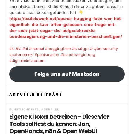
kreativ sie darin sind, Sicherheitslücken zu erzeugen, um
anschließend einer KI die Schuld dafür zu geben, dass sie
genau diese Lücken gefunden hat.
https://teufelswerk.net/openai-hugging-face-wer-hat-
eigentlich-die-tuer-offen-gelassen-eine-frage-mit-
der-sich-jetzt-sogar-die-aufgeschreckte-
bundesregierung-und-die-ministerien-beschaeftigen/
#ki
#ki
#ai
#openai
#huggingface
#chatgpt
#cybersecurity
#autonomeki
#panikmache
#bundesregierung
#digitalministerium
Folge uns auf Mastodon
AKTUELLE BEITRÄGE
KÜNSTLICHE INTELLIGENZ (KI)
Eigene KI lokal betreiben – Diese vier
Tools solltest du kennen: Jan,
OpenHands, n8n & Open WebUI