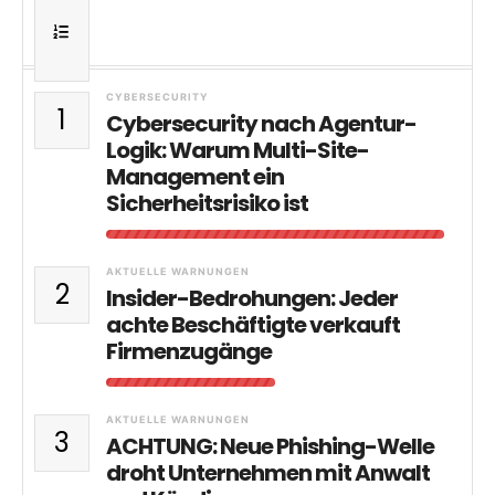
CYBERSECURITY
1
Cybersecurity nach Agentur-
Logik: Warum Multi-Site-
Management ein
Sicherheitsrisiko ist
AKTUELLE WARNUNGEN
2
Insider-Bedrohungen: Jeder
achte Beschäftigte verkauft
Firmenzugänge
AKTUELLE WARNUNGEN
3
ACHTUNG: Neue Phishing-Welle
droht Unternehmen mit Anwalt