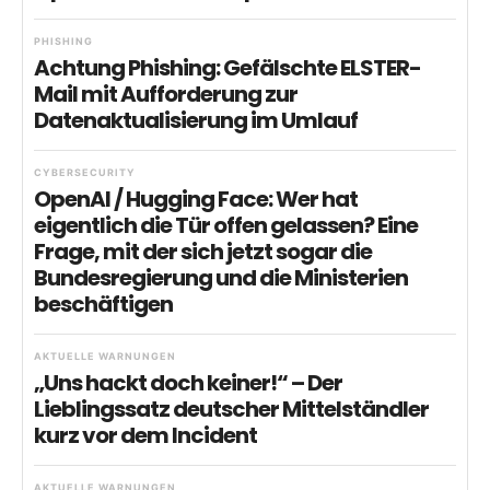
PHISHING
Achtung Phishing: Gefälschte ELSTER-
Mail mit Aufforderung zur
Datenaktualisierung im Umlauf
CYBERSECURITY
OpenAI / Hugging Face: Wer hat
eigentlich die Tür offen gelassen? Eine
Frage, mit der sich jetzt sogar die
Bundesregierung und die Ministerien
beschäftigen
AKTUELLE WARNUNGEN
„Uns hackt doch keiner!“ – Der
Lieblingssatz deutscher Mittelständler
kurz vor dem Incident
AKTUELLE WARNUNGEN