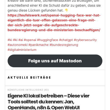
kreativ sie darin sind, Sicherheitslücken zu erzeugen, um
anschließend einer KI die Schuld dafür zu geben, dass sie
genau diese Lücken gefunden hat.
https://teufelswerk.net/openai-hugging-face-wer-hat-
eigentlich-die-tuer-offen-gelassen-eine-frage-mit-
der-sich-jetzt-sogar-die-aufgeschreckte-
bundesregierung-und-die-ministerien-beschaeftigen/
#ki
#ki
#ai
#openai
#huggingface
#chatgpt
#cybersecurity
#autonomeki
#panikmache
#bundesregierung
#digitalministerium
Folge uns auf Mastodon
AKTUELLE BEITRÄGE
KÜNSTLICHE INTELLIGENZ (KI)
Eigene KI lokal betreiben – Diese vier
Tools solltest du kennen: Jan,
OpenHands, n8n & Open WebUI