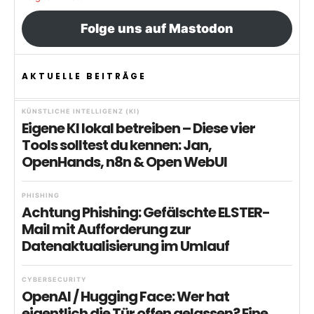
Folge uns auf Mastodon
AKTUELLE BEITRÄGE
KÜNSTLICHE INTELLIGENZ (KI)
Eigene KI lokal betreiben – Diese vier
Tools solltest du kennen: Jan,
OpenHands, n8n & Open WebUI
PHISHING
Achtung Phishing: Gefälschte ELSTER-
Mail mit Aufforderung zur
Datenaktualisierung im Umlauf
CYBERSECURITY
OpenAI / Hugging Face: Wer hat
eigentlich die Tür offen gelassen? Eine