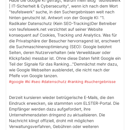
Habe die Google KI gefragt, warum mein Blog "teufelswerk
| IT-Sicherheit & Cybersecurity", wenn ich nach dem Wort
"teufelswerk" suche, in den Suchergebnissen weit nach
hinten gerutscht ist. Antwort von der Google KI: "1.
Radikaler Datenschutz (Kein SEO-Tracking)Der Betreiber
von teufelswerk.net verzichtet auf seiner Website
konsequent auf Cookies, Tracking und Analytics. Was für
die Privatsphäre der Besucher hervorragend ist, erschwert
die Suchmaschinenoptimierung (SEO): Google belohnt
Seiten, deren Nutzerverhalten (wie Verweildauer oder
Klickpfade) messbar ist. Ohne diese Daten fehlt Google ein
Teil der Signale für das Ranking..."Demnächst mehr dazu,
wie Google Webseiten ausblendet, die nicht nach der
Pfeife von Google tanzen.
#google
#ki
#seo
#datenschutz
#ranking
#suchergebnisse
Derzeit kursieren wieder betrügerische E-Mails, die den
Eindruck erwecken, sie stammten vom ELSTER-Portal. Die
Empfänger werden dazu aufgefordert, ihre
Unternehmensdaten dringend zu aktualisieren. Die
Nachricht klingt offiziell, droht mit möglichen
Verwaltungsverfahren, Gebühren oder weiteren