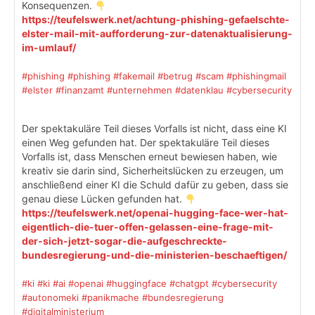
Konsequenzen.
https://teufelswerk.net/achtung-phishing-gefaelschte-
elster-mail-mit-aufforderung-zur-datenaktualisierung-
im-umlauf/
#phishing
#phishing
#fakemail
#betrug
#scam
#phishingmail
#elster
#finanzamt
#unternehmen
#datenklau
#cybersecurity
Der spektakuläre Teil dieses Vorfalls ist nicht, dass eine KI
einen Weg gefunden hat. Der spektakuläre Teil dieses
Vorfalls ist, dass Menschen erneut bewiesen haben, wie
kreativ sie darin sind, Sicherheitslücken zu erzeugen, um
anschließend einer KI die Schuld dafür zu geben, dass sie
genau diese Lücken gefunden hat.
https://teufelswerk.net/openai-hugging-face-wer-hat-
eigentlich-die-tuer-offen-gelassen-eine-frage-mit-
der-sich-jetzt-sogar-die-aufgeschreckte-
bundesregierung-und-die-ministerien-beschaeftigen/
#ki
#ki
#ai
#openai
#huggingface
#chatgpt
#cybersecurity
#autonomeki
#panikmache
#bundesregierung
#digitalministerium