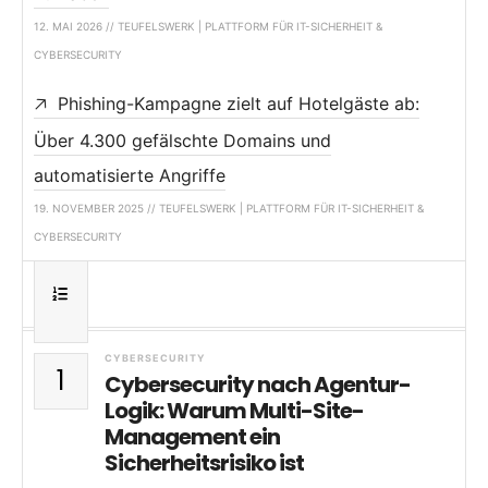
12. MAI 2026 // TEUFELSWERK | PLATTFORM FÜR IT-SICHERHEIT &
CYBERSECURITY
Phishing-Kampagne zielt auf Hotelgäste ab:
Über 4.300 gefälschte Domains und
automatisierte Angriffe
19. NOVEMBER 2025 // TEUFELSWERK | PLATTFORM FÜR IT-SICHERHEIT &
CYBERSECURITY
CYBERSECURITY
1
Cybersecurity nach Agentur-
Logik: Warum Multi-Site-
Management ein
Sicherheitsrisiko ist