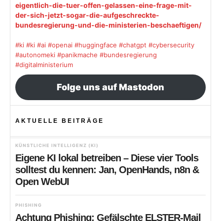
eigentlich-die-tuer-offen-gelassen-eine-frage-mit-
der-sich-jetzt-sogar-die-aufgeschreckte-
bundesregierung-und-die-ministerien-beschaeftigen/
#ki
#ki
#ai
#openai
#huggingface
#chatgpt
#cybersecurity
#autonomeki
#panikmache
#bundesregierung
#digitalministerium
Folge uns auf Mastodon
AKTUELLE BEITRÄGE
KÜNSTLICHE INTELLIGENZ (KI)
Eigene KI lokal betreiben – Diese vier Tools
solltest du kennen: Jan, OpenHands, n8n &
Open WebUI
PHISHING
Achtung Phishing: Gefälschte ELSTER-Mail