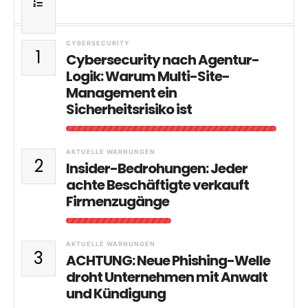
CYBERSECURITY
1
Cybersecurity nach Agentur-
Logik: Warum Multi-Site-
Management ein
Sicherheitsrisiko ist
AKTUELLE WARNUNGEN
2
Insider-Bedrohungen: Jeder
achte Beschäftigte verkauft
Firmenzugänge
AKTUELLE WARNUNGEN
3
ACHTUNG: Neue Phishing-Welle
droht Unternehmen mit Anwalt
und Kündigung