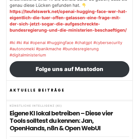
genau diese Lücken gefunden hat.
https://teufelswerk.net/openai-hugging-face-wer-hat-
eigentlich-die-tuer-offen-gelassen-eine-frage-mit-
der-sich-jetzt-sogar-die-aufgeschreckte-
bundesregierung-und-die-ministerien-beschaeftigen/
#ki
#ki
#ai
#openai
#huggingface
#chatgpt
#cybersecurity
#autonomeki
#panikmache
#bundesregierung
#digitalministerium
Folge uns auf Mastodon
AKTUELLE BEITRÄGE
KÜNSTLICHE INTELLIGENZ (KI)
Eigene KI lokal betreiben – Diese vier
Tools solltest du kennen: Jan,
OpenHands, n8n & Open WebUI