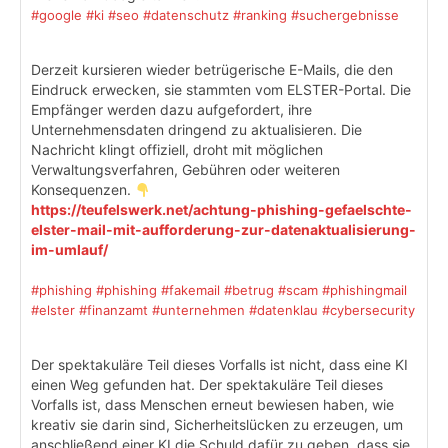
#google
#ki
#seo
#datenschutz
#ranking
#suchergebnisse
Derzeit kursieren wieder betrügerische E-Mails, die den
Eindruck erwecken, sie stammten vom ELSTER-Portal. Die
Empfänger werden dazu aufgefordert, ihre
Unternehmensdaten dringend zu aktualisieren. Die
Nachricht klingt offiziell, droht mit möglichen
Verwaltungsverfahren, Gebühren oder weiteren
Konsequenzen.
https://teufelswerk.net/achtung-phishing-gefaelschte-
elster-mail-mit-aufforderung-zur-datenaktualisierung-
im-umlauf/
#phishing
#phishing
#fakemail
#betrug
#scam
#phishingmail
#elster
#finanzamt
#unternehmen
#datenklau
#cybersecurity
Der spektakuläre Teil dieses Vorfalls ist nicht, dass eine KI
einen Weg gefunden hat. Der spektakuläre Teil dieses
Vorfalls ist, dass Menschen erneut bewiesen haben, wie
kreativ sie darin sind, Sicherheitslücken zu erzeugen, um
anschließend einer KI die Schuld dafür zu geben, dass sie