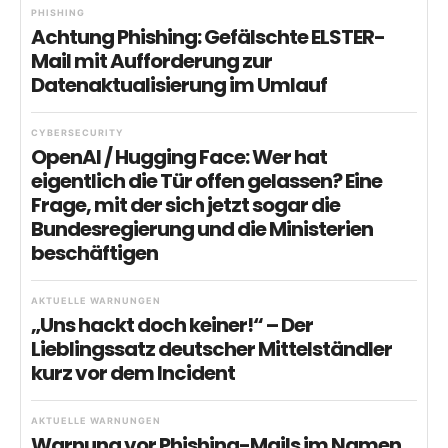
PHISHING
Achtung Phishing: Gefälschte ELSTER-
Mail mit Aufforderung zur
Datenaktualisierung im Umlauf
CYBERSECURITY
OpenAI / Hugging Face: Wer hat
eigentlich die Tür offen gelassen? Eine
Frage, mit der sich jetzt sogar die
Bundesregierung und die Ministerien
beschäftigen
AKTUELLE WARNUNGEN
„Uns hackt doch keiner!“ – Der
Lieblingssatz deutscher Mittelständler
kurz vor dem Incident
AKTUELLE WARNUNGEN
Warnung vor Phishing-Mails im Namen