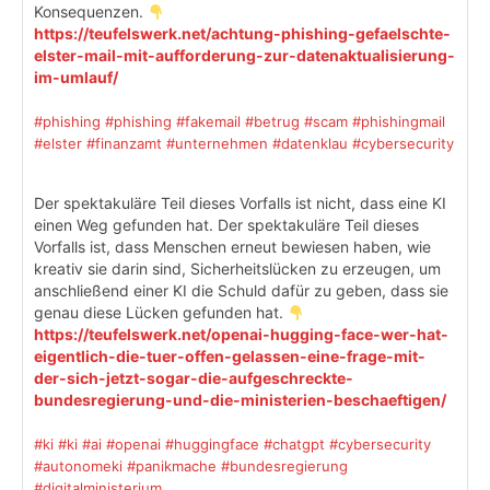
Konsequenzen.
https://teufelswerk.net/achtung-phishing-gefaelschte-
elster-mail-mit-aufforderung-zur-datenaktualisierung-
im-umlauf/
#phishing
#phishing
#fakemail
#betrug
#scam
#phishingmail
#elster
#finanzamt
#unternehmen
#datenklau
#cybersecurity
Der spektakuläre Teil dieses Vorfalls ist nicht, dass eine KI
einen Weg gefunden hat. Der spektakuläre Teil dieses
Vorfalls ist, dass Menschen erneut bewiesen haben, wie
kreativ sie darin sind, Sicherheitslücken zu erzeugen, um
anschließend einer KI die Schuld dafür zu geben, dass sie
genau diese Lücken gefunden hat.
https://teufelswerk.net/openai-hugging-face-wer-hat-
eigentlich-die-tuer-offen-gelassen-eine-frage-mit-
der-sich-jetzt-sogar-die-aufgeschreckte-
bundesregierung-und-die-ministerien-beschaeftigen/
#ki
#ki
#ai
#openai
#huggingface
#chatgpt
#cybersecurity
#autonomeki
#panikmache
#bundesregierung
#digitalministerium