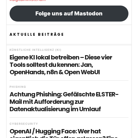
Folge uns auf Mastodon
AKTUELLE BEITRÄGE
KÜNSTLICHE INTELLIGENZ (KI)
Eigene KI lokal betreiben – Diese vier
Tools solltest du kennen: Jan,
OpenHands, n8n & Open WebUI
PHISHING
Achtung Phishing: Gefälschte ELSTER-
Mail mit Aufforderung zur
Datenaktualisierung im Umlauf
CYBERSECURITY
OpenAI / Hugging Face: Wer hat