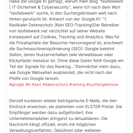
Habe die Google KI gefragt, warum mein Blog "teufelswerk
| IT-Sicherheit & Cybersecurity", wenn ich nach dem Wort
"teufelswerk" suche, in den Suchergebnissen weit nach
hinten gerutscht ist. Antwort von der Google KI: "1.
Radikaler Datenschutz (Kein SEO-Tracking)Der Betreiber
von teufelswerk.net verzichtet auf seiner Website
konsequent auf Cookies, Tracking und Analytics. Was für
die Privatsphäre der Besucher hervorragend ist, erschwert
die Suchmaschinenoptimierung (SEO): Google belohnt
Seiten, deren Nutzerverhalten (wie Verweildauer oder
Klickpfade) messbar ist. Ohne diese Daten fehlt Google ein
Teil der Signale für das Ranking..."Demnächst mehr dazu,
wie Google Webseiten ausblendet, die nicht nach der
Pfeife von Google tanzen.
#google
#ki
#seo
#datenschutz
#ranking
#suchergebnisse
Derzeit kursieren wieder betrügerische E-Mails, die den
Eindruck erwecken, sie stammten vom ELSTER-Portal. Die
Empfänger werden dazu aufgefordert, ihre
Unternehmensdaten dringend zu aktualisieren. Die
Nachricht klingt offiziell, droht mit möglichen
Verwaltungsverfahren, Gebühren oder weiteren