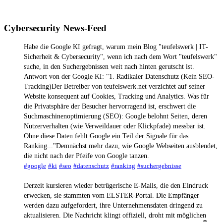
Cybersecurity News-Feed
Habe die Google KI gefragt, warum mein Blog "teufelswerk | IT-
Sicherheit & Cybersecurity", wenn ich nach dem Wort "teufelswerk"
suche, in den Suchergebnissen weit nach hinten gerutscht ist.
Antwort von der Google KI: "1. Radikaler Datenschutz (Kein SEO-
Tracking)Der Betreiber von teufelswerk.net verzichtet auf seiner
Website konsequent auf Cookies, Tracking und Analytics. Was für
die Privatsphäre der Besucher hervorragend ist, erschwert die
Suchmaschinenoptimierung (SEO): Google belohnt Seiten, deren
Nutzerverhalten (wie Verweildauer oder Klickpfade) messbar ist.
Ohne diese Daten fehlt Google ein Teil der Signale für das
Ranking..."Demnächst mehr dazu, wie Google Webseiten ausblendet,
die nicht nach der Pfeife von Google tanzen.
#google
#ki
#seo
#datenschutz
#ranking
#suchergebnisse
Derzeit kursieren wieder betrügerische E-Mails, die den Eindruck
erwecken, sie stammten vom ELSTER-Portal. Die Empfänger
werden dazu aufgefordert, ihre Unternehmensdaten dringend zu
aktualisieren. Die Nachricht klingt offiziell, droht mit möglichen