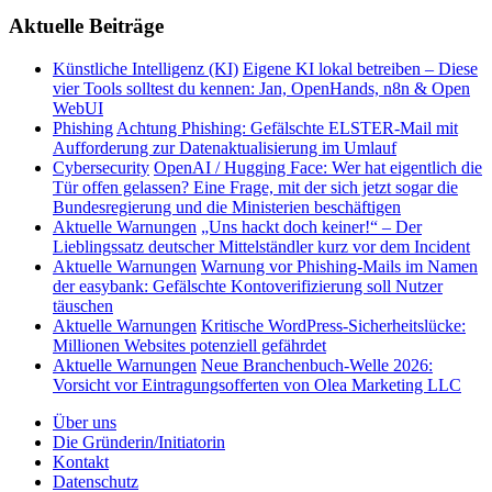
Aktuelle Beiträge
Künstliche Intelligenz (KI)
Eigene KI lokal betreiben – Diese
vier Tools solltest du kennen: Jan, OpenHands, n8n & Open
WebUI
Phishing
Achtung Phishing: Gefälschte ELSTER-Mail mit
Aufforderung zur Datenaktualisierung im Umlauf
Cybersecurity
OpenAI / Hugging Face: Wer hat eigentlich die
Tür offen gelassen? Eine Frage, mit der sich jetzt sogar die
Bundesregierung und die Ministerien beschäftigen
Aktuelle Warnungen
„Uns hackt doch keiner!“ – Der
Lieblingssatz deutscher Mittelständler kurz vor dem Incident
Aktuelle Warnungen
Warnung vor Phishing-Mails im Namen
der easybank: Gefälschte Kontoverifizierung soll Nutzer
täuschen
Aktuelle Warnungen
Kritische WordPress-Sicherheitslücke:
Millionen Websites potenziell gefährdet
Aktuelle Warnungen
Neue Branchenbuch-Welle 2026:
Vorsicht vor Eintragungsofferten von Olea Marketing LLC
Über uns
Die Gründerin/Initiatorin
Kontakt
Datenschutz