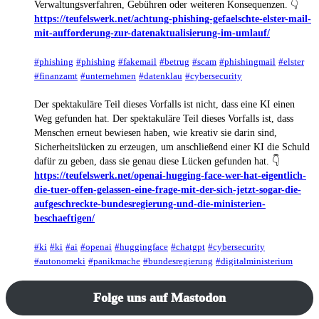
Verwaltungsverfahren, Gebühren oder weiteren Konsequenzen. 👇
https://teufelswerk.net/achtung-phishing-gefaelschte-elster-mail-
mit-aufforderung-zur-datenaktualisierung-im-umlauf/
#phishing
#phishing
#fakemail
#betrug
#scam
#phishingmail
#elster
#finanzamt
#unternehmen
#datenklau
#cybersecurity
Der spektakuläre Teil dieses Vorfalls ist nicht, dass eine KI einen
Weg gefunden hat. Der spektakuläre Teil dieses Vorfalls ist, dass
Menschen erneut bewiesen haben, wie kreativ sie darin sind,
Sicherheitslücken zu erzeugen, um anschließend einer KI die Schuld
dafür zu geben, dass sie genau diese Lücken gefunden hat. 👇
https://teufelswerk.net/openai-hugging-face-wer-hat-eigentlich-
die-tuer-offen-gelassen-eine-frage-mit-der-sich-jetzt-sogar-die-
aufgeschreckte-bundesregierung-und-die-ministerien-
beschaeftigen/
#ki
#ki
#ai
#openai
#huggingface
#chatgpt
#cybersecurity
#autonomeki
#panikmache
#bundesregierung
#digitalministerium
Folge uns auf Mastodon