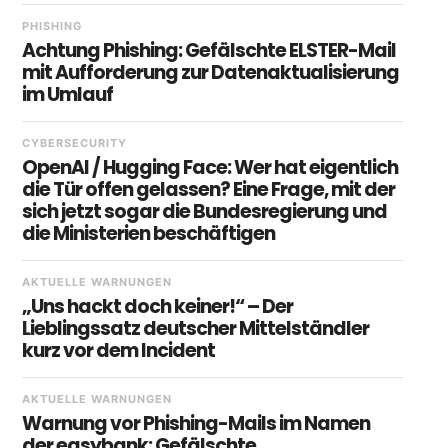
PHISHING
Achtung Phishing: Gefälschte ELSTER-Mail
mit Aufforderung zur Datenaktualisierung
im Umlauf
CYBERSECURITY
OpenAI / Hugging Face: Wer hat eigentlich
die Tür offen gelassen? Eine Frage, mit der
sich jetzt sogar die Bundesregierung und
die Ministerien beschäftigen
AKTUELLE WARNUNGEN
„Uns hackt doch keiner!“ – Der
Lieblingssatz deutscher Mittelständler
kurz vor dem Incident
AKTUELLE WARNUNGEN
Warnung vor Phishing-Mails im Namen
der easybank: Gefälschte