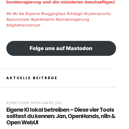
bundesregierung-und-die-ministerien-beschaeftigen/
#ki
#ki
#ai
#openai
#huggingface
#chatgpt
#cybersecurity
#autonomeki
#panikmache
#bundesregierung
#digitalministerium
Folge uns auf Mastodon
AKTUELLE BEITRÄGE
KÜNSTLICHE INTELLIGENZ (KI)
Eigene KI lokal betreiben – Diese vier Tools
solltest du kennen: Jan, OpenHands, n8n &
Open WebUI