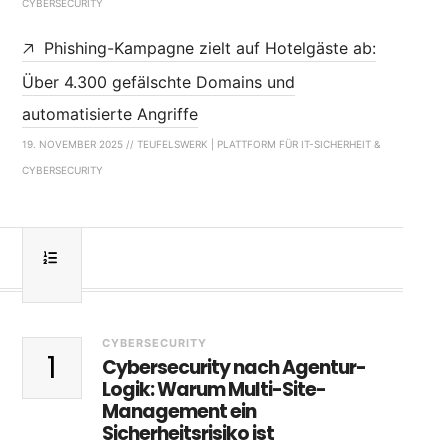
CYBERSECURITY
Phishing-Kampagne zielt auf Hotelgäste ab:
Über 4.300 gefälschte Domains und
automatisierte Angriffe
19. NOVEMBER 2025 // TEUFELSWERK | PLATTFORM FÜR IT-SICHERHEIT &
CYBERSECURITY
CYBERSECURITY
1
Cybersecurity nach Agentur-
Logik: Warum Multi-Site-
Management ein
Sicherheitsrisiko ist