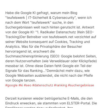
Habe die Google KI gefragt, warum mein Blog
"teufelswerk | IT-Sicherheit & Cybersecurity", wenn ich
nach dem Wort "teufelswerk" suche, in den
Suchergebnissen weit nach hinten gerutscht ist. Antwort
von der Google KI: "1. Radikaler Datenschutz (Kein SEO-
Tracking)Der Betreiber von teufelswerk.net verzichtet auf
seiner Website konsequent auf Cookies, Tracking und
Analytics. Was für die Privatsphäre der Besucher
hervorragend ist, erschwert die
Suchmaschinenoptimierung (SEO): Google belohnt Seiten,
deren Nutzerverhalten (wie Verweildauer oder Klickpfade)
messbar ist. Ohne diese Daten fehlt Google ein Teil der
Signale für das Ranking..."Demnächst mehr dazu, wie
Google Webseiten ausblendet, die nicht nach der Pfeife
von Google tanzen.
#google
#ki
#seo
#datenschutz
#ranking
#suchergebnisse
Derzeit kursieren wieder betrügerische E-Mails, die den
Eindruck erwecken, sie stammten vom ELSTER-Portal. Die
Empfänger werden dazu aufgefordert, ihre