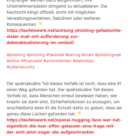
Unternehmensdaten dringend zu aktualisieren. Die
Nachricht klingt offiziell, droht mit möglichen
Verwaltungsverfahren, Gebühren oder weiteren
Konsequenzen.
https://teufelswerk.net/achtung-phishing-gefaelschte-
elster-mail-mit-aufforderung-zur-
datenaktualisierung-im-umlauf/
#phishing
#phishing
#fakemail
#betrug
#scam
#phishingmail
#elster
#finanzamt
#unternehmen
#datenklau
#cybersecurity
Der spektakuläre Teil dieses Vorfalls ist nicht, dass eine KI
einen Weg gefunden hat. Der spektakuläre Teil dieses
Vorfalls ist, dass Menschen erneut bewiesen haben, wie
kreativ sie darin sind, Sicherheitslücken zu erzeugen, um
anschließend einer KI die Schuld dafür zu geben, dass sie
genau diese Lücken gefunden hat.
https://teufelswerk.net/openai-hugging-face-wer-hat-
eigentlich-die-tuer-offen-gelassen-eine-frage-mit-
der-sich-jetzt-sogar-die-aufgeschreckte-