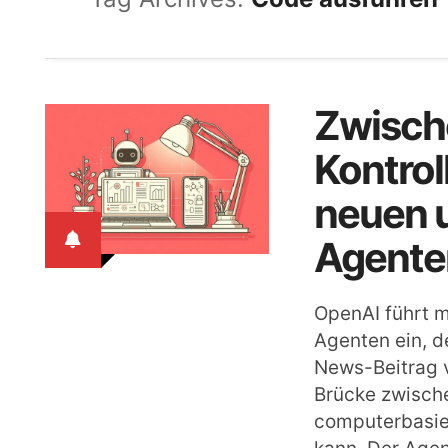
Zwische
Kontrol
neuen u
Agente
OpenAI führt m
Agenten ein, de
News-Beitrag 
Brücke zwische
computerbasie