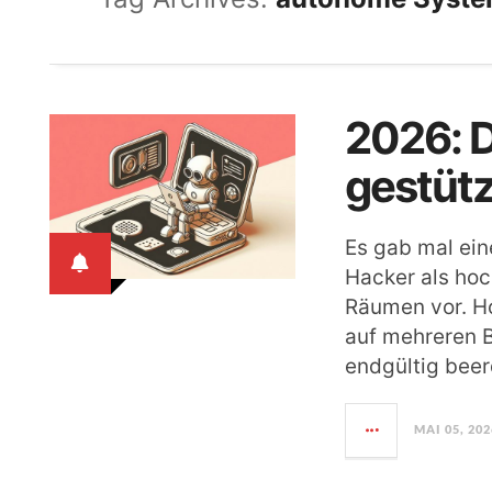
2026: D
gestütz
Es gab mal eine
Hacker als hoc
Räumen vor. H
auf mehreren B
endgültig beer
MAI 05, 202