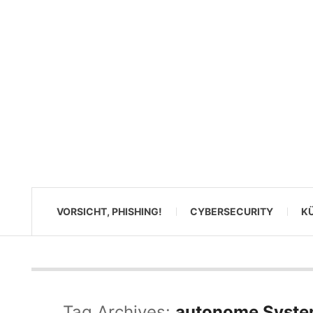
VORSICHT, PHISHING!
CYBERSECURITY
KÜ
Tag Archives:
autonome Syst