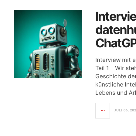
Intervi
datenh
ChatGPT
Interview mit
Teil 1 – Wir s
Geschichte de
künstliche Int
Lebens und Arb
JULI 06, 20