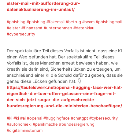
elster-mail-mit-aufforderung-zur-
datenaktualisierung-im-umlauf/
#phishing
#phishing
#fakemail
#betrug
#scam
#phishingmail
#elster
#finanzamt
#unternehmen
#datenklau
#cybersecurity
Der spektakuläre Teil dieses Vorfalls ist nicht, dass eine KI
einen Weg gefunden hat. Der spektakuläre Teil dieses
Vorfalls ist, dass Menschen erneut bewiesen haben, wie
kreativ sie darin sind, Sicherheitslücken zu erzeugen, um
anschließend einer KI die Schuld dafür zu geben, dass sie
genau diese Lücken gefunden hat. 👇
https://teufelswerk.net/openai-hugging-face-wer-hat-
eigentlich-die-tuer-offen-gelassen-eine-frage-mit-
der-sich-jetzt-sogar-die-aufgeschreckte-
bundesregierung-und-die-ministerien-beschaeftigen/
#ki
#ki
#ai
#openai
#huggingface
#chatgpt
#cybersecurity
#autonomeki
#panikmache
#bundesregierung
#digitalministerium