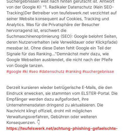
Suchergebnissen weit nach hinten gerutscht ist. Antwort
von der Google KI: "1. Radikaler Datenschutz (Kein SEO-
Tracking)Der Betreiber von teufelswerk.net verzichtet auf
seiner Website konsequent auf Cookies, Tracking und
Analytics. Was für die Privatsphäre der Besucher
hervorragend ist, erschwert die
Suchmaschinenoptimierung (SEO): Google belohnt Seiten,
deren Nutzerverhalten (wie Verweildauer oder Klickpfade)
messbar ist. Ohne diese Daten fehlt Google ein Teil der
Signale für das Ranking..."Demnächst mehr dazu, wie
Google Webseiten ausblendet, die nicht nach der Pfeife
von Google tanzen.
#google
#ki
#seo
#datenschutz
#ranking
#suchergebnisse
Derzeit kursieren wieder betrügerische E-Mails, die den
Eindruck erwecken, sie stammten vom ELSTER-Portal. Die
Empfänger werden dazu aufgefordert, ihre
Unternehmensdaten dringend zu aktualisieren. Die
Nachricht klingt offiziell, droht mit möglichen
Verwaltungsverfahren, Gebühren oder weiteren
Konsequenzen. 👇
https://teufelswerk.net/achtung-phishing-gefaelschte-