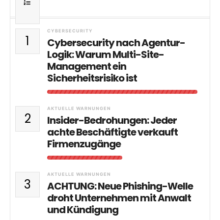
CYBERSECURITY
1
Cybersecurity nach Agentur-
Logik: Warum Multi-Site-
Management ein
Sicherheitsrisiko ist
AKTUELLE WARNUNGEN
2
Insider-Bedrohungen: Jeder
achte Beschäftigte verkauft
Firmenzugänge
AKTUELLE WARNUNGEN
3
ACHTUNG: Neue Phishing-Welle
droht Unternehmen mit Anwalt
und Kündigung