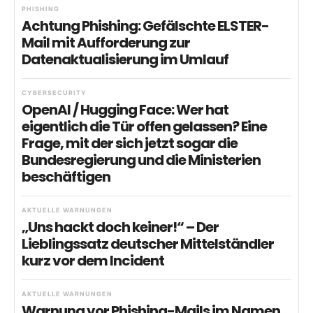
PHISHING
Achtung Phishing: Gefälschte ELSTER-
Mail mit Aufforderung zur
Datenaktualisierung im Umlauf
CYBERSECURITY
OpenAI / Hugging Face: Wer hat
eigentlich die Tür offen gelassen? Eine
Frage, mit der sich jetzt sogar die
Bundesregierung und die Ministerien
beschäftigen
AKTUELLE WARNUNGEN
„Uns hackt doch keiner!“ – Der
Lieblingssatz deutscher Mittelständler
kurz vor dem Incident
AKTUELLE WARNUNGEN
Warnung vor Phishing-Mails im Namen