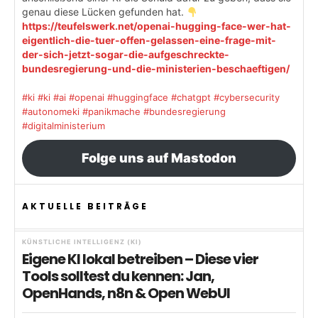
genau diese Lücken gefunden hat.
https://teufelswerk.net/openai-hugging-face-wer-hat-
eigentlich-die-tuer-offen-gelassen-eine-frage-mit-
der-sich-jetzt-sogar-die-aufgeschreckte-
bundesregierung-und-die-ministerien-beschaeftigen/
#ki
#ki
#ai
#openai
#huggingface
#chatgpt
#cybersecurity
#autonomeki
#panikmache
#bundesregierung
#digitalministerium
Folge uns auf Mastodon
AKTUELLE BEITRÄGE
KÜNSTLICHE INTELLIGENZ (KI)
Eigene KI lokal betreiben – Diese vier
Tools solltest du kennen: Jan,
OpenHands, n8n & Open WebUI