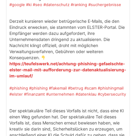
#google
#ki
#seo
#datenschutz
#ranking
#suchergebnisse
Derzeit kursieren wieder betrügerische E-Mails, die den
Eindruck erwecken, sie stammten vom ELSTER-Portal. Die
Empfänger werden dazu aufgefordert, ihre
Unternehmensdaten dringend zu aktualisieren. Die
Nachricht klingt offiziell, droht mit möglichen
Verwaltungsverfahren, Gebühren oder weiteren
Konsequenzen.
https://teufelswerk.net/achtung-phishing-gefaelschte-
elster-mail-mit-aufforderung-zur-datenaktualisierung-
im-umlauf/
#phishing
#phishing
#fakemail
#betrug
#scam
#phishingmail
#elster
#finanzamt
#unternehmen
#datenklau
#cybersecurity
Der spektakuläre Teil dieses Vorfalls ist nicht, dass eine KI
einen Weg gefunden hat. Der spektakuläre Teil dieses
Vorfalls ist, dass Menschen erneut bewiesen haben, wie
kreativ sie darin sind, Sicherheitslücken zu erzeugen, um
anschließend einer KI die Schuld dafür zu geben, dass sie