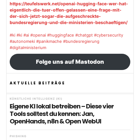
https://teufelswerk.net/openai-hugging-face-wer-hat-
eigentlich-die-tuer-offen-gelassen-eine-frage-mit-
der-sich-jetzt-sogar-die-aufgeschreckte-
bundesregierung-und-die-ministerien-beschaeftigen/
#ki
#ki
#ai
#openai
#huggingface
#chatgpt
#cybersecurity
#autonomeki
#panikmache
#bundesregierung
#digitalministerium
Folge uns auf Mastodon
AKTUELLE BEITRÄGE
KÜNSTLICHE INTELLIGENZ (KI)
Eigene KI lokal betreiben – Diese vier
Tools solltest du kennen: Jan,
OpenHands, n8n & Open WebUI
PHISHING