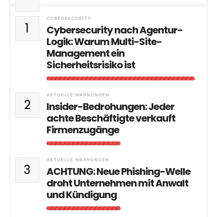
CYBERSECURITY
1
Cybersecurity nach Agentur-
Logik: Warum Multi-Site-
Management ein
Sicherheitsrisiko ist
AKTUELLE WARNUNGEN
2
Insider-Bedrohungen: Jeder
achte Beschäftigte verkauft
Firmenzugänge
AKTUELLE WARNUNGEN
3
ACHTUNG: Neue Phishing-Welle
droht Unternehmen mit Anwalt
und Kündigung