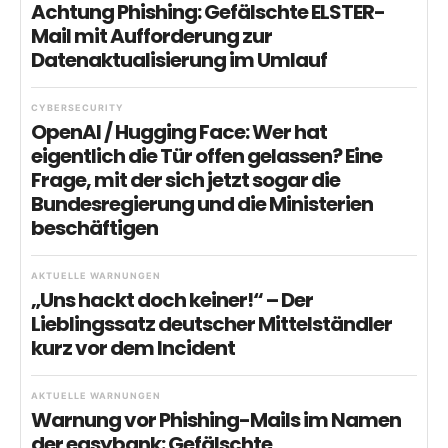
Achtung Phishing: Gefälschte ELSTER-
Mail mit Aufforderung zur
Datenaktualisierung im Umlauf
CYBERSECURITY
OpenAI / Hugging Face: Wer hat
eigentlich die Tür offen gelassen? Eine
Frage, mit der sich jetzt sogar die
Bundesregierung und die Ministerien
beschäftigen
AKTUELLE WARNUNGEN
„Uns hackt doch keiner!“ – Der
Lieblingssatz deutscher Mittelständler
kurz vor dem Incident
AKTUELLE WARNUNGEN
Warnung vor Phishing-Mails im Namen
der easybank: Gefälschte