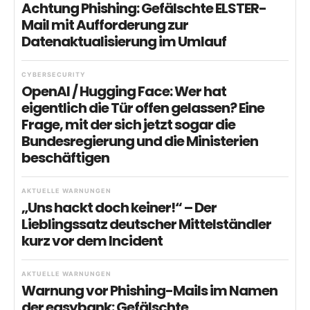
Achtung Phishing: Gefälschte ELSTER-
Mail mit Aufforderung zur
Datenaktualisierung im Umlauf
CYBERSECURITY
OpenAI / Hugging Face: Wer hat
eigentlich die Tür offen gelassen? Eine
Frage, mit der sich jetzt sogar die
Bundesregierung und die Ministerien
beschäftigen
AKTUELLE WARNUNGEN
„Uns hackt doch keiner!“ – Der
Lieblingssatz deutscher Mittelständler
kurz vor dem Incident
AKTUELLE WARNUNGEN
Warnung vor Phishing-Mails im Namen
der easybank: Gefälschte