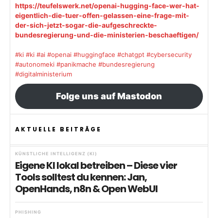
https://teufelswerk.net/openai-hugging-face-wer-hat-
eigentlich-die-tuer-offen-gelassen-eine-frage-mit-
der-sich-jetzt-sogar-die-aufgeschreckte-
bundesregierung-und-die-ministerien-beschaeftigen/
#ki
#ki
#ai
#openai
#huggingface
#chatgpt
#cybersecurity
#autonomeki
#panikmache
#bundesregierung
#digitalministerium
Folge uns auf Mastodon
AKTUELLE BEITRÄGE
KÜNSTLICHE INTELLIGENZ (KI)
Eigene KI lokal betreiben – Diese vier
Tools solltest du kennen: Jan,
OpenHands, n8n & Open WebUI
PHISHING