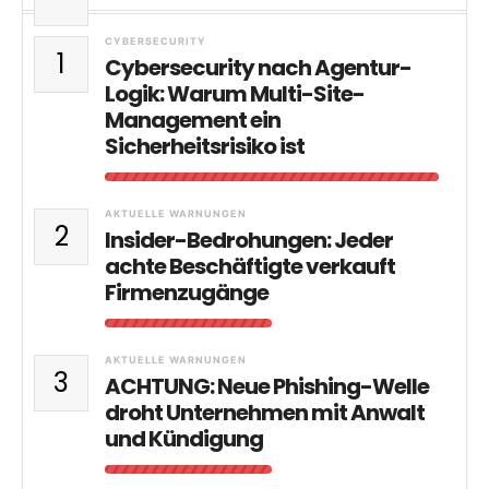
CYBERSECURITY
1
Cybersecurity nach Agentur-
Logik: Warum Multi-Site-
Management ein
Sicherheitsrisiko ist
AKTUELLE WARNUNGEN
2
Insider-Bedrohungen: Jeder
achte Beschäftigte verkauft
Firmenzugänge
AKTUELLE WARNUNGEN
3
ACHTUNG: Neue Phishing-Welle
droht Unternehmen mit Anwalt
und Kündigung