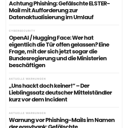
Achtung Phishing: Gefälschte ELSTER-
Mail mit Aufforderung zur
Datenaktualisierung im Umlauf
CYBERSECURITY
OpenAI / Hugging Face: Wer hat
eigentlich die Tür offen gelassen? Eine
Frage, mit der sich jetzt sogar die
Bundesregierung und die Ministerien
beschäftigen
AKTUELLE WARNUNGEN
„Uns hackt doch keiner!“ – Der
Lieblingssatz deutscher Mittelständler
kurz vor dem Incident
AKTUELLE WARNUNGEN
Warnung vor Phishing-Mails im Namen
der easybank: Gefälschte