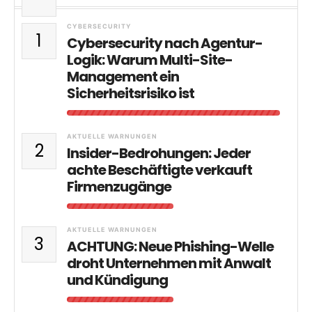
CYBERSECURITY
1
Cybersecurity nach Agentur-
Logik: Warum Multi-Site-
Management ein
Sicherheitsrisiko ist
AKTUELLE WARNUNGEN
2
Insider-Bedrohungen: Jeder
achte Beschäftigte verkauft
Firmenzugänge
AKTUELLE WARNUNGEN
3
ACHTUNG: Neue Phishing-Welle
droht Unternehmen mit Anwalt
und Kündigung