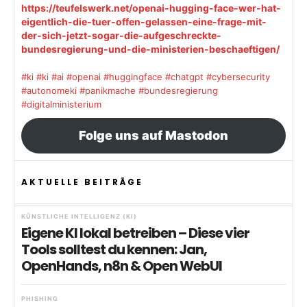
https://teufelswerk.net/openai-hugging-face-wer-hat-
eigentlich-die-tuer-offen-gelassen-eine-frage-mit-
der-sich-jetzt-sogar-die-aufgeschreckte-
bundesregierung-und-die-ministerien-beschaeftigen/
#ki
#ki
#ai
#openai
#huggingface
#chatgpt
#cybersecurity
#autonomeki
#panikmache
#bundesregierung
#digitalministerium
Folge uns auf Mastodon
AKTUELLE BEITRÄGE
KÜNSTLICHE INTELLIGENZ (KI)
Eigene KI lokal betreiben – Diese vier
Tools solltest du kennen: Jan,
OpenHands, n8n & Open WebUI
PHISHING