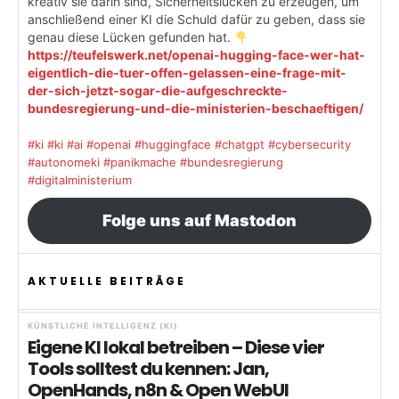
kreativ sie darin sind, Sicherheitslücken zu erzeugen, um
anschließend einer KI die Schuld dafür zu geben, dass sie
genau diese Lücken gefunden hat.
https://teufelswerk.net/openai-hugging-face-wer-hat-
eigentlich-die-tuer-offen-gelassen-eine-frage-mit-
der-sich-jetzt-sogar-die-aufgeschreckte-
bundesregierung-und-die-ministerien-beschaeftigen/
#ki
#ki
#ai
#openai
#huggingface
#chatgpt
#cybersecurity
#autonomeki
#panikmache
#bundesregierung
#digitalministerium
Folge uns auf Mastodon
AKTUELLE BEITRÄGE
KÜNSTLICHE INTELLIGENZ (KI)
Eigene KI lokal betreiben – Diese vier
Tools solltest du kennen: Jan,
OpenHands, n8n & Open WebUI