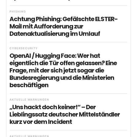
PHISHING
Achtung Phishing: Gefälschte ELSTER-
Mail mit Aufforderung zur
Datenaktualisierung im Umlauf
CYBERSECURITY
OpenAI / Hugging Face: Wer hat
eigentlich die Tür offen gelassen? Eine
Frage, mit der sich jetzt sogar die
Bundesregierung und die Ministerien
beschäftigen
AKTUELLE WARNUNGEN
„Uns hackt doch keiner!“ – Der
Lieblingssatz deutscher Mittelständler
kurz vor dem Incident
AKTUELLE WARNUNGEN