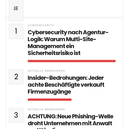
CYBERSECURITY
1
Cybersecurity nach Agentur-
Logik: Warum Multi-Site-
Management ein
Sicherheitsrisiko ist
AKTUELLE WARNUNGEN
2
Insider-Bedrohungen: Jeder
achte Beschäftigte verkauft
Firmenzugänge
AKTUELLE WARNUNGEN
3
ACHTUNG: Neue Phishing-Welle
droht Unternehmen mit Anwalt