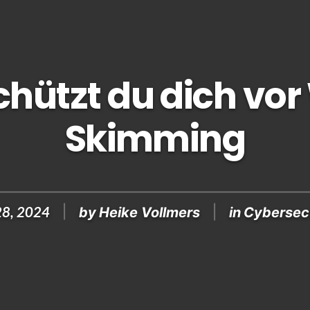
chützt du dich vo
Skimming
28, 2024
by
Heike Vollmers
in
Cybersec