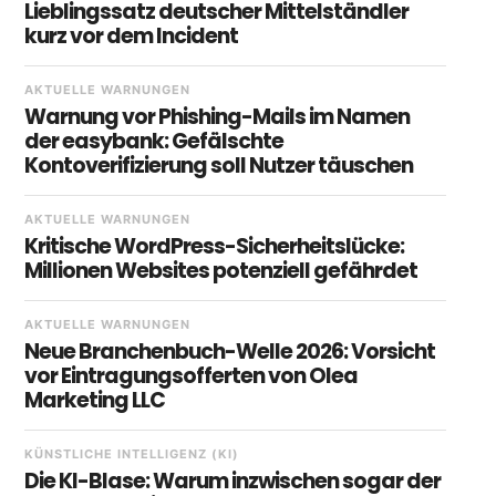
Lieblingssatz deutscher Mittelständler
kurz vor dem Incident
AKTUELLE WARNUNGEN
Warnung vor Phishing-Mails im Namen
der easybank: Gefälschte
Kontoverifizierung soll Nutzer täuschen
AKTUELLE WARNUNGEN
Kritische WordPress-Sicherheitslücke:
Millionen Websites potenziell gefährdet
AKTUELLE WARNUNGEN
Neue Branchenbuch-Welle 2026: Vorsicht
vor Eintragungsofferten von Olea
Marketing LLC
KÜNSTLICHE INTELLIGENZ (KI)
Die KI-Blase: Warum inzwischen sogar der