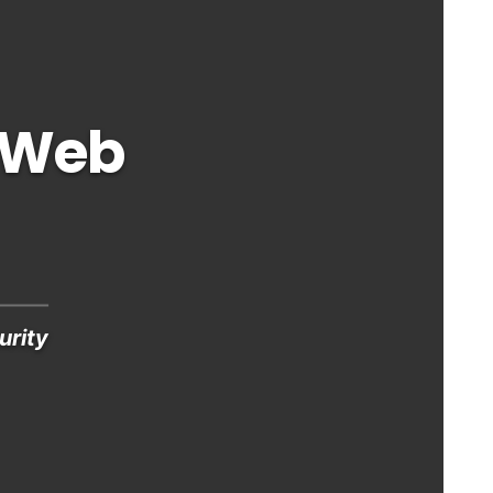
r Web
urity