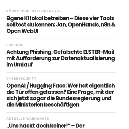
KÜNSTLICHE INTELLIGENZ (KI)
Eigene KI lokal betreiben – Diese vier Tools
solltest du kennen: Jan, OpenHands, n8n &
Open WebUI
PHISHING
Achtung Phishing: Gefälschte ELSTER-Mail
mit Aufforderung zur Datenaktualisierung
im Umlauf
CYBERSECURITY
OpenAI / Hugging Face: Wer hat eigentlich
die Tür offen gelassen? Eine Frage, mit der
sich jetzt sogar die Bundesregierung und
die Ministerien beschäftigen
AKTUELLE WARNUNGEN
„Uns hackt doch keiner!“ – Der