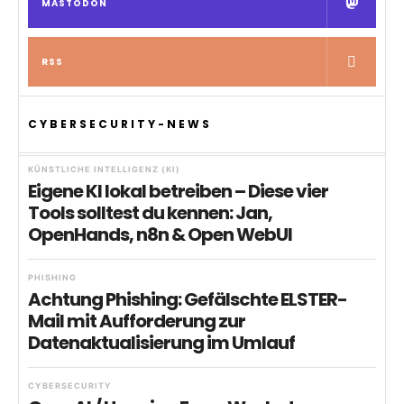
MASTODON
RSS
CYBERSECURITY-NEWS
KÜNSTLICHE INTELLIGENZ (KI)
Eigene KI lokal betreiben – Diese vier
Tools solltest du kennen: Jan,
OpenHands, n8n & Open WebUI
PHISHING
Achtung Phishing: Gefälschte ELSTER-
Mail mit Aufforderung zur
Datenaktualisierung im Umlauf
CYBERSECURITY