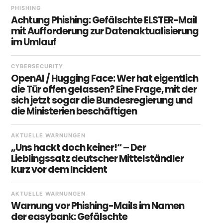
PHISHING
Achtung Phishing: Gefälschte ELSTER-Mail
mit Aufforderung zur Datenaktualisierung
im Umlauf
CYBERSECURITY
OpenAI / Hugging Face: Wer hat eigentlich
die Tür offen gelassen? Eine Frage, mit der
sich jetzt sogar die Bundesregierung und
die Ministerien beschäftigen
AKTUELLE WARNUNGEN
„Uns hackt doch keiner!“ – Der
Lieblingssatz deutscher Mittelständler
kurz vor dem Incident
AKTUELLE WARNUNGEN
Warnung vor Phishing-Mails im Namen
der easybank: Gefälschte