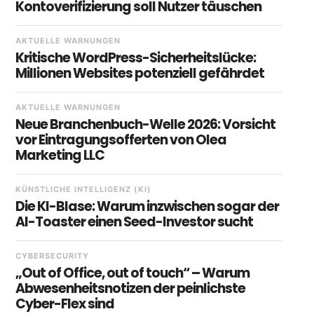
Kontoverifizierung soll Nutzer täuschen
AKTUELLE WARNUNGEN
Kritische WordPress-Sicherheitslücke:
Millionen Websites potenziell gefährdet
AKTUELLE WARNUNGEN
Neue Branchenbuch-Welle 2026: Vorsicht
vor Eintragungsofferten von Olea
Marketing LLC
KÜNSTLICHE INTELLIGENZ (KI)
Die KI-Blase: Warum inzwischen sogar der
AI-Toaster einen Seed-Investor sucht
CYBERSECURITY
„Out of Office, out of touch“ – Warum
Abwesenheitsnotizen der peinlichste
Cyber-Flex sind