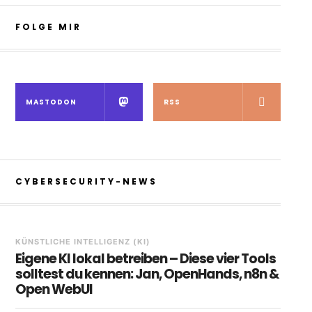
FOLGE MIR
MASTODON
RSS
CYBERSECURITY-NEWS
KÜNSTLICHE INTELLIGENZ (KI)
Eigene KI lokal betreiben – Diese vier Tools
solltest du kennen: Jan, OpenHands, n8n &
Open WebUI