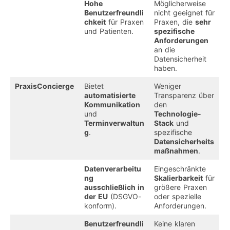
Hohe
Möglicherweise
Benutzerfreundli
nicht geeignet für
chkeit
für Praxen
Praxen, die
sehr
und Patienten.
spezifische
Anforderungen
an die
Datensicherheit
haben.
PraxisConcierge
Bietet
Weniger
automatisierte
Transparenz über
Kommunikation
den
und
Technologie-
Terminverwaltun
Stack
und
g
.
spezifische
Datensicherheits
maßnahmen
.
Datenverarbeitu
Eingeschränkte
ng
Skalierbarkeit
für
ausschließlich in
größere Praxen
der EU
(DSGVO-
oder spezielle
konform).
Anforderungen.
Benutzerfreundli
Keine klaren