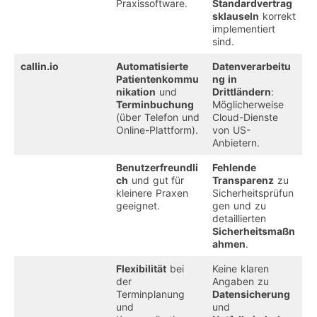
Praxissoftware.
Standardvertrag
sklauseln
korrekt
implementiert
sind.
callin.io
Automatisierte
Datenverarbeitu
Patientenkommu
ng in
nikation
und
Drittländern
:
Terminbuchung
Möglicherweise
(über Telefon und
Cloud-Dienste
Online-Plattform).
von US-
Anbietern.
Benutzerfreundli
Fehlende
ch
und gut für
Transparenz
zu
kleinere Praxen
Sicherheitsprüfun
geeignet.
gen und zu
detaillierten
Sicherheitsmaßn
ahmen
.
Flexibilität
bei
Keine klaren
der
Angaben zu
Terminplanung
Datensicherung
und
und