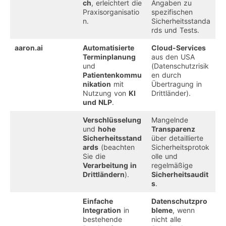
ch
, erleichtert die
Angaben zu
Praxisorganisatio
spezifischen
n.
Sicherheitsstanda
rds und Tests.
aaron.ai
Automatisierte
Cloud-Services
Terminplanung
aus den USA
und
(Datenschutzrisik
Patientenkommu
en durch
nikation
mit
Übertragung in
Nutzung von
KI
Drittländer).
und NLP
.
Verschlüsselung
Mangelnde
und
hohe
Transparenz
Sicherheitsstand
über detaillierte
ards
(beachten
Sicherheitsprotok
Sie die
olle und
Verarbeitung in
regelmäßige
Drittländern
).
Sicherheitsaudit
s
.
Einfache
Datenschutzpro
Integration
in
bleme
, wenn
bestehende
nicht alle