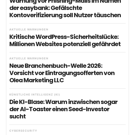
Warnung vor Phishing-Mails im Namen
der easybank: Gefälschte
Kontoverifizierung soll Nutzer täuschen
AKTUELLE WARNUNGEN
Kritische WordPress-Sicherheitslücke:
Millionen Websites potenziell gefährdet
AKTUELLE WARNUNGEN
Neue Branchenbuch-Welle 2026:
Vorsicht vor Eintragungsofferten von
Olea Marketing LLC
KÜNSTLICHE INTELLIGENZ (KI)
Die KI-Blase: Warum inzwischen sogar
der AI-Toaster einen Seed-Investor
sucht
CYBERSECURITY