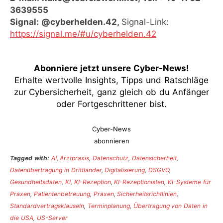
3639555
Signal: @cyberhelden.42,
Signal-Link:
https://signal.me/#u/cyberhelden.42
Abonniere jetzt unsere Cyber-News
!
Erhalte wertvolle Insights, Tipps und Ratschläge
zur Cybersicherheit, ganz gleich ob du Anfänger
oder Fortgeschrittener bist.
Cyber-News
abonnieren
Tagged with:
AI
,
Arztpraxis
,
Datenschutz
,
Datensicherheit
,
Datenübertragung in Drittländer
,
Digitalisierung
,
DSGVO
,
Gesundheitsdaten
,
KI
,
KI-Rezeption
,
KI-Rezeptionisten
,
KI-Systeme für
Praxen
,
Patientenbetreuung
,
Praxen
,
Sicherheitsrichtlinien
,
Standardvertragsklauseln
,
Terminplanung
,
Übertragung von Daten in
die USA
,
US-Server