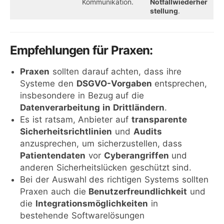
Kommunikation.
Notfallwiederher
stellung
.
Empfehlungen für Praxen:
Praxen
sollten darauf achten, dass ihre
Systeme den
DSGVO-Vorgaben
entsprechen,
insbesondere in Bezug auf die
Datenverarbeitung in Drittländern
.
Es ist ratsam, Anbieter auf
transparente
Sicherheitsrichtlinien
und
Audits
anzusprechen, um sicherzustellen, dass
Patientendaten
vor
Cyberangriffen
und
anderen Sicherheitslücken geschützt sind.
Bei der Auswahl des richtigen Systems sollten
Praxen auch die
Benutzerfreundlichkeit
und
die
Integrationsmöglichkeiten
in
bestehende Softwarelösungen