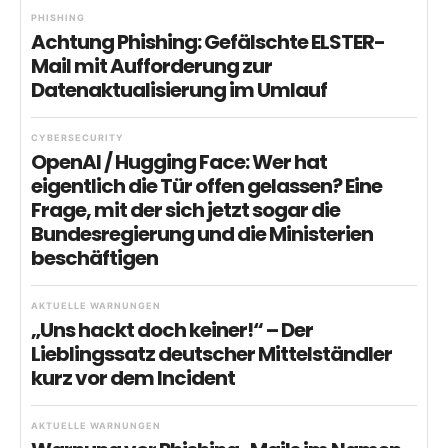
PHISHING
Achtung Phishing: Gefälschte ELSTER-
Mail mit Aufforderung zur
Datenaktualisierung im Umlauf
CYBERSECURITY
OpenAI / Hugging Face: Wer hat
eigentlich die Tür offen gelassen? Eine
Frage, mit der sich jetzt sogar die
Bundesregierung und die Ministerien
beschäftigen
AKTUELLE WARNUNGEN
„Uns hackt doch keiner!“ – Der
Lieblingssatz deutscher Mittelständler
kurz vor dem Incident
AKTUELLE WARNUNGEN