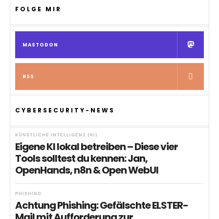
FOLGE MIR
MASTODON
RSS
CYBERSECURITY-NEWS
KÜNSTLICHE INTELLIGENZ (KI)
Eigene KI lokal betreiben – Diese vier
Tools solltest du kennen: Jan,
OpenHands, n8n & Open WebUI
PHISHING
Achtung Phishing: Gefälschte ELSTER-
Mail mit Aufforderung zur