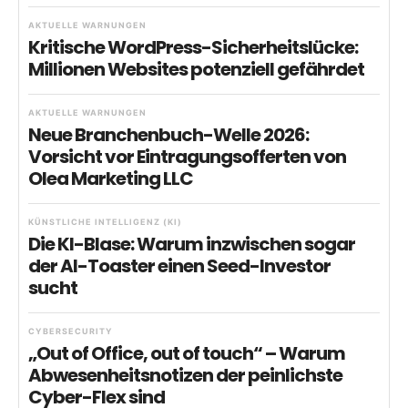
AKTUELLE WARNUNGEN
Kritische WordPress-Sicherheitslücke:
Millionen Websites potenziell gefährdet
AKTUELLE WARNUNGEN
Neue Branchenbuch-Welle 2026:
Vorsicht vor Eintragungsofferten von
Olea Marketing LLC
KÜNSTLICHE INTELLIGENZ (KI)
Die KI-Blase: Warum inzwischen sogar
der AI-Toaster einen Seed-Investor
sucht
CYBERSECURITY
„Out of Office, out of touch“ – Warum
Abwesenheitsnotizen der peinlichste
Cyber-Flex sind