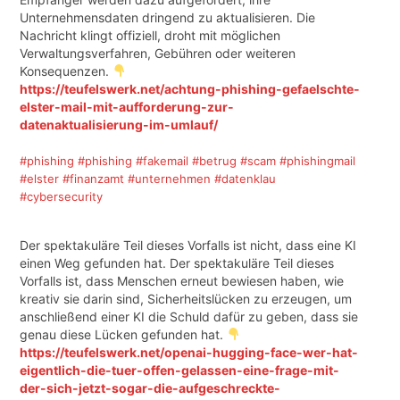
Unternehmensdaten dringend zu aktualisieren. Die
Nachricht klingt offiziell, droht mit möglichen
Verwaltungsverfahren, Gebühren oder weiteren
Konsequenzen.
https://teufelswerk.net/achtung-phishing-gefaelschte-
elster-mail-mit-aufforderung-zur-
datenaktualisierung-im-umlauf/
#phishing
#phishing
#fakemail
#betrug
#scam
#phishingmail
#elster
#finanzamt
#unternehmen
#datenklau
#cybersecurity
Der spektakuläre Teil dieses Vorfalls ist nicht, dass eine KI
einen Weg gefunden hat. Der spektakuläre Teil dieses
Vorfalls ist, dass Menschen erneut bewiesen haben, wie
kreativ sie darin sind, Sicherheitslücken zu erzeugen, um
anschließend einer KI die Schuld dafür zu geben, dass sie
genau diese Lücken gefunden hat.
https://teufelswerk.net/openai-hugging-face-wer-hat-
eigentlich-die-tuer-offen-gelassen-eine-frage-mit-
der-sich-jetzt-sogar-die-aufgeschreckte-