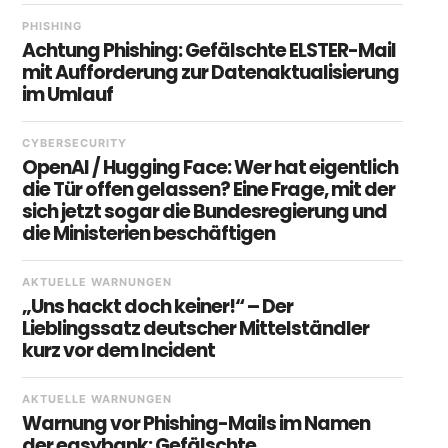
PHISHING
Achtung Phishing: Gefälschte ELSTER-Mail
mit Aufforderung zur Datenaktualisierung
im Umlauf
CYBERSECURITY
OpenAI / Hugging Face: Wer hat eigentlich
die Tür offen gelassen? Eine Frage, mit der
sich jetzt sogar die Bundesregierung und
die Ministerien beschäftigen
AKTUELLE WARNUNGEN
„Uns hackt doch keiner!“ – Der
Lieblingssatz deutscher Mittelständler
kurz vor dem Incident
AKTUELLE WARNUNGEN
Warnung vor Phishing-Mails im Namen
der easybank: Gefälschte