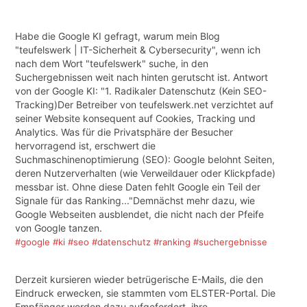
Habe die Google KI gefragt, warum mein Blog
"teufelswerk | IT-Sicherheit & Cybersecurity", wenn ich
nach dem Wort "teufelswerk" suche, in den
Suchergebnissen weit nach hinten gerutscht ist. Antwort
von der Google KI: "1. Radikaler Datenschutz (Kein SEO-
Tracking)Der Betreiber von teufelswerk.net verzichtet auf
seiner Website konsequent auf Cookies, Tracking und
Analytics. Was für die Privatsphäre der Besucher
hervorragend ist, erschwert die
Suchmaschinenoptimierung (SEO): Google belohnt Seiten,
deren Nutzerverhalten (wie Verweildauer oder Klickpfade)
messbar ist. Ohne diese Daten fehlt Google ein Teil der
Signale für das Ranking..."Demnächst mehr dazu, wie
Google Webseiten ausblendet, die nicht nach der Pfeife
von Google tanzen.
#google
#ki
#seo
#datenschutz
#ranking
#suchergebnisse
Derzeit kursieren wieder betrügerische E-Mails, die den
Eindruck erwecken, sie stammten vom ELSTER-Portal. Die
Empfänger werden dazu aufgefordert, ihre