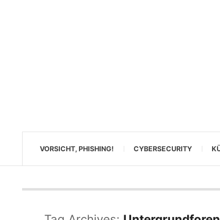
VORSICHT, PHISHING!
CYBERSECURITY
KÜ
Tag Archives:
Untergrundforen