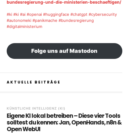
bundesregierung-und-die-ministerien-beschaeftigen/
#ki
#ki
#ai
#openai
#huggingface
#chatgpt
#cybersecurity
#autonomeki
#panikmache
#bundesregierung
#digitalministerium
Folge uns auf Mastodon
AKTUELLE BEITRÄGE
KÜNSTLICHE INTELLIGENZ (KI)
Eigene KI lokal betreiben – Diese vier Tools
solltest du kennen: Jan, OpenHands, n8n &
Open WebUI