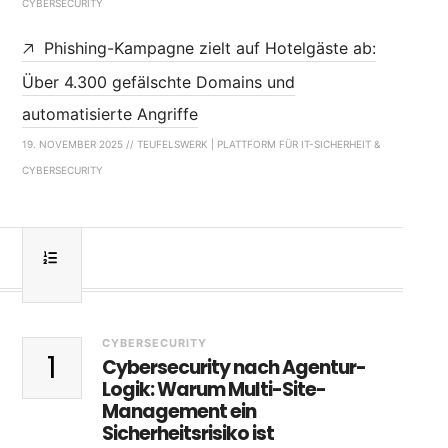
CYBERSECURITY
Phishing-Kampagne zielt auf Hotelgäste ab:
Über 4.300 gefälschte Domains und
automatisierte Angriffe
19. NOVEMBER 2025 // TEUFELSWERK | PLATTFORM FÜR IT-SICHERHEIT &
CYBERSECURITY
CYBERSECURITY
1
Cybersecurity nach Agentur-
Logik: Warum Multi-Site-
Management ein
Sicherheitsrisiko ist