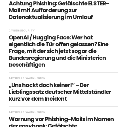
Achtung Phishing: Gefälschte ELSTER-
Mail mit Aufforderung zur
Datenaktualisierung im Umlauf
CYBERSECURITY
OpenAI / Hugging Face: Wer hat
eigentlich die Tür offen gelassen? Eine
Frage, mit der sich jetzt sogar die
Bundesregierung und die Ministerien
beschäftigen
AKTUELLE WARNUNGEN
„Uns hackt doch keiner!“ – Der
Lieblingssatz deutscher Mittelständler
kurz vor dem Incident
AKTUELLE WARNUNGEN
Warnung vor Phishing-Mails im Namen
der easybank: Gefälschte