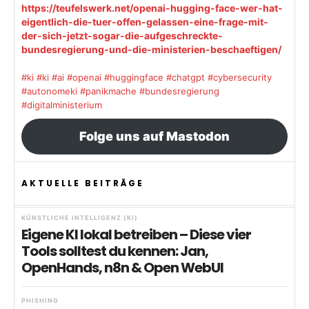
https://teufelswerk.net/openai-hugging-face-wer-hat-
eigentlich-die-tuer-offen-gelassen-eine-frage-mit-
der-sich-jetzt-sogar-die-aufgeschreckte-
bundesregierung-und-die-ministerien-beschaeftigen/
#ki
#ki
#ai
#openai
#huggingface
#chatgpt
#cybersecurity
#autonomeki
#panikmache
#bundesregierung
#digitalministerium
Folge uns auf Mastodon
AKTUELLE BEITRÄGE
KÜNSTLICHE INTELLIGENZ (KI)
Eigene KI lokal betreiben – Diese vier
Tools solltest du kennen: Jan,
OpenHands, n8n & Open WebUI
PHISHING