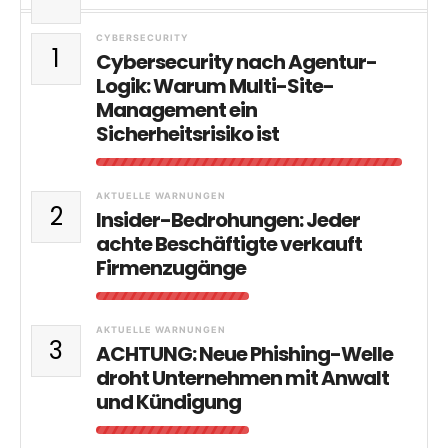
CYBERSECURITY
1
Cybersecurity nach Agentur-
Logik: Warum Multi-Site-
Management ein
Sicherheitsrisiko ist
AKTUELLE WARNUNGEN
2
Insider-Bedrohungen: Jeder
achte Beschäftigte verkauft
Firmenzugänge
AKTUELLE WARNUNGEN
3
ACHTUNG: Neue Phishing-Welle
droht Unternehmen mit Anwalt
und Kündigung