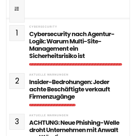
CYBERSECURITY
1
Cybersecurity nach Agentur-
Logik: Warum Multi-Site-
Management ein
Sicherheitsrisiko ist
AKTUELLE WARNUNGEN
2
Insider-Bedrohungen: Jeder
achte Beschäftigte verkauft
Firmenzugänge
AKTUELLE WARNUNGEN
3
ACHTUNG: Neue Phishing-Welle
droht Unternehmen mit Anwalt