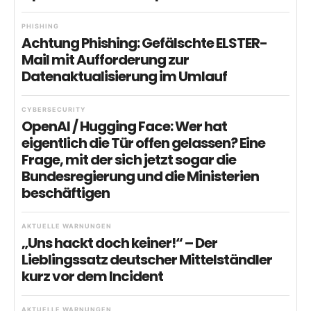
PHISHING
Achtung Phishing: Gefälschte ELSTER-
Mail mit Aufforderung zur
Datenaktualisierung im Umlauf
CYBERSECURITY
OpenAI / Hugging Face: Wer hat
eigentlich die Tür offen gelassen? Eine
Frage, mit der sich jetzt sogar die
Bundesregierung und die Ministerien
beschäftigen
AKTUELLE WARNUNGEN
„Uns hackt doch keiner!“ – Der
Lieblingssatz deutscher Mittelständler
kurz vor dem Incident
AKTUELLE WARNUNGEN