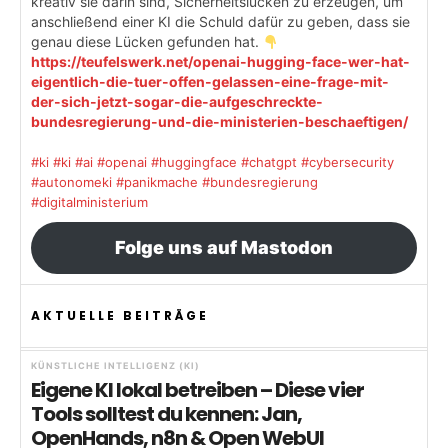
kreativ sie darin sind, Sicherheitslücken zu erzeugen, um
anschließend einer KI die Schuld dafür zu geben, dass sie
genau diese Lücken gefunden hat.
https://teufelswerk.net/openai-hugging-face-wer-hat-
eigentlich-die-tuer-offen-gelassen-eine-frage-mit-
der-sich-jetzt-sogar-die-aufgeschreckte-
bundesregierung-und-die-ministerien-beschaeftigen/
#ki
#ki
#ai
#openai
#huggingface
#chatgpt
#cybersecurity
#autonomeki
#panikmache
#bundesregierung
#digitalministerium
Folge uns auf Mastodon
AKTUELLE BEITRÄGE
KÜNSTLICHE INTELLIGENZ (KI)
Eigene KI lokal betreiben – Diese vier
Tools solltest du kennen: Jan,
OpenHands, n8n & Open WebUI