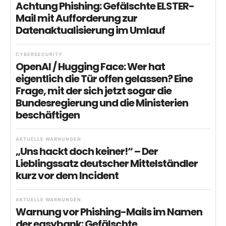
Achtung Phishing: Gefälschte ELSTER-
Mail mit Aufforderung zur
Datenaktualisierung im Umlauf
CYBERSECURITY
OpenAI / Hugging Face: Wer hat
eigentlich die Tür offen gelassen? Eine
Frage, mit der sich jetzt sogar die
Bundesregierung und die Ministerien
beschäftigen
AKTUELLE WARNUNGEN
„Uns hackt doch keiner!“ – Der
Lieblingssatz deutscher Mittelständler
kurz vor dem Incident
AKTUELLE WARNUNGEN
Warnung vor Phishing-Mails im Namen
der easybank: Gefälschte