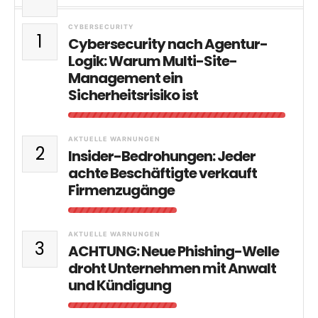
CYBERSECURITY
1
Cybersecurity nach Agentur-
Logik: Warum Multi-Site-
Management ein
Sicherheitsrisiko ist
AKTUELLE WARNUNGEN
2
Insider-Bedrohungen: Jeder
achte Beschäftigte verkauft
Firmenzugänge
AKTUELLE WARNUNGEN
3
ACHTUNG: Neue Phishing-Welle
droht Unternehmen mit Anwalt
und Kündigung