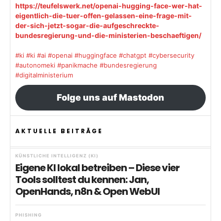
https://teufelswerk.net/openai-hugging-face-wer-hat-
eigentlich-die-tuer-offen-gelassen-eine-frage-mit-
der-sich-jetzt-sogar-die-aufgeschreckte-
bundesregierung-und-die-ministerien-beschaeftigen/
#ki
#ki
#ai
#openai
#huggingface
#chatgpt
#cybersecurity
#autonomeki
#panikmache
#bundesregierung
#digitalministerium
Folge uns auf Mastodon
AKTUELLE BEITRÄGE
KÜNSTLICHE INTELLIGENZ (KI)
Eigene KI lokal betreiben – Diese vier
Tools solltest du kennen: Jan,
OpenHands, n8n & Open WebUI
PHISHING