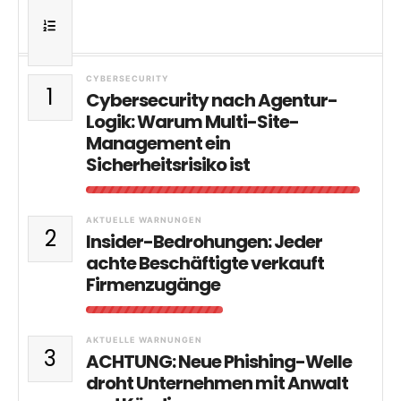
CYBERSECURITY
1
Cybersecurity nach Agentur-
Logik: Warum Multi-Site-
Management ein
Sicherheitsrisiko ist
AKTUELLE WARNUNGEN
2
Insider-Bedrohungen: Jeder
achte Beschäftigte verkauft
Firmenzugänge
AKTUELLE WARNUNGEN
3
ACHTUNG: Neue Phishing-Welle
droht Unternehmen mit Anwalt