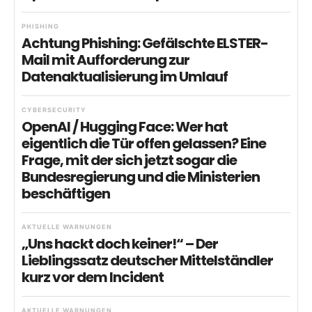
PHISHING
Achtung Phishing: Gefälschte ELSTER-
Mail mit Aufforderung zur
Datenaktualisierung im Umlauf
CYBERSECURITY
OpenAI / Hugging Face: Wer hat
eigentlich die Tür offen gelassen? Eine
Frage, mit der sich jetzt sogar die
Bundesregierung und die Ministerien
beschäftigen
AKTUELLE WARNUNGEN
„Uns hackt doch keiner!“ – Der
Lieblingssatz deutscher Mittelständler
kurz vor dem Incident
AKTUELLE WARNUNGEN