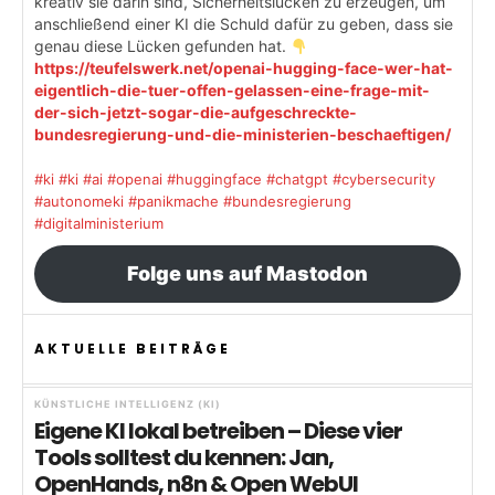
kreativ sie darin sind, Sicherheitslücken zu erzeugen, um
anschließend einer KI die Schuld dafür zu geben, dass sie
genau diese Lücken gefunden hat.
https://teufelswerk.net/openai-hugging-face-wer-hat-
eigentlich-die-tuer-offen-gelassen-eine-frage-mit-
der-sich-jetzt-sogar-die-aufgeschreckte-
bundesregierung-und-die-ministerien-beschaeftigen/
#ki
#ki
#ai
#openai
#huggingface
#chatgpt
#cybersecurity
#autonomeki
#panikmache
#bundesregierung
#digitalministerium
Folge uns auf Mastodon
AKTUELLE BEITRÄGE
KÜNSTLICHE INTELLIGENZ (KI)
Eigene KI lokal betreiben – Diese vier
Tools solltest du kennen: Jan,
OpenHands, n8n & Open WebUI