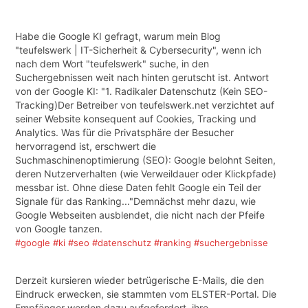
Habe die Google KI gefragt, warum mein Blog
"teufelswerk | IT-Sicherheit & Cybersecurity", wenn ich
nach dem Wort "teufelswerk" suche, in den
Suchergebnissen weit nach hinten gerutscht ist. Antwort
von der Google KI: "1. Radikaler Datenschutz (Kein SEO-
Tracking)Der Betreiber von teufelswerk.net verzichtet auf
seiner Website konsequent auf Cookies, Tracking und
Analytics. Was für die Privatsphäre der Besucher
hervorragend ist, erschwert die
Suchmaschinenoptimierung (SEO): Google belohnt Seiten,
deren Nutzerverhalten (wie Verweildauer oder Klickpfade)
messbar ist. Ohne diese Daten fehlt Google ein Teil der
Signale für das Ranking..."Demnächst mehr dazu, wie
Google Webseiten ausblendet, die nicht nach der Pfeife
von Google tanzen.
#google
#ki
#seo
#datenschutz
#ranking
#suchergebnisse
Derzeit kursieren wieder betrügerische E-Mails, die den
Eindruck erwecken, sie stammten vom ELSTER-Portal. Die
Empfänger werden dazu aufgefordert, ihre