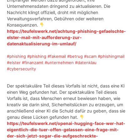
Unternehmensdaten dringend zu aktualisieren. Die
Nachricht klingt offiziell, droht mit möglichen
Verwaltungsverfahren, Gebühren oder weiteren
Konsequenzen.
https://teufelswerk.net/achtung-phishing-gefaelschte-
elster-mail-mit-aufforderung-zur-
datenaktualisierung-im-umlauf/
#phishing
#phishing
#fakemail
#betrug
#scam
#phishingmail
#elster
#finanzamt
#unternehmen
#datenklau
#cybersecurity
Der spektakuläre Teil dieses Vorfalls ist nicht, dass eine KI
einen Weg gefunden hat. Der spektakuläre Teil dieses
Vorfalls ist, dass Menschen erneut bewiesen haben, wie
kreativ sie darin sind, Sicherheitslücken zu erzeugen, um
anschließend einer KI die Schuld dafür zu geben, dass sie
genau diese Lücken gefunden hat.
https://teufelswerk.net/openai-hugging-face-wer-hat-
eigentlich-die-tuer-offen-gelassen-eine-frage-mit-
der-sich-jetzt-sogar-die-aufgeschreckte-