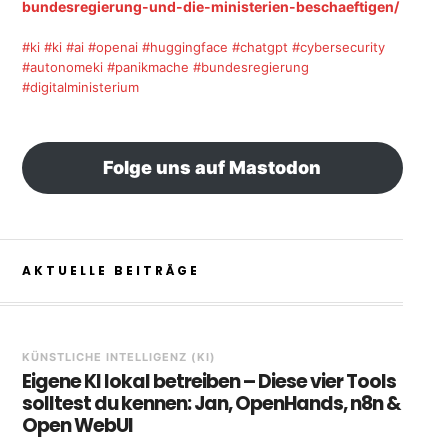
bundesregierung-und-die-ministerien-beschaeftigen/
#ki
#ki
#ai
#openai
#huggingface
#chatgpt
#cybersecurity
#autonomeki
#panikmache
#bundesregierung
#digitalministerium
Folge uns auf Mastodon
AKTUELLE BEITRÄGE
KÜNSTLICHE INTELLIGENZ (KI)
Eigene KI lokal betreiben – Diese vier Tools
solltest du kennen: Jan, OpenHands, n8n &
Open WebUI