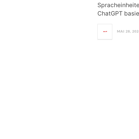
Spracheinheit
ChatGPT basie
MAI 28, 202