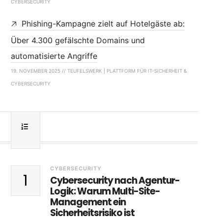
CYBERSECURITY
Phishing-Kampagne zielt auf Hotelgäste ab:
Über 4.300 gefälschte Domains und
automatisierte Angriffe
19. NOVEMBER 2025 // TEUFELSWERK | PLATTFORM FÜR IT-SICHERHEIT &
CYBERSECURITY
CYBERSECURITY
1
Cybersecurity nach Agentur-
Logik: Warum Multi-Site-
Management ein
Sicherheitsrisiko ist