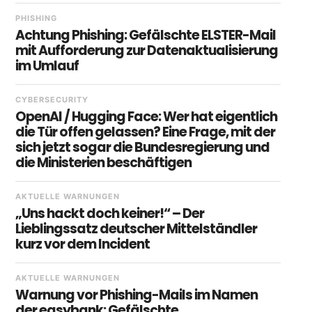
PHISHING
Achtung Phishing: Gefälschte ELSTER-Mail
mit Aufforderung zur Datenaktualisierung
im Umlauf
CYBERSECURITY
OpenAI / Hugging Face: Wer hat eigentlich
die Tür offen gelassen? Eine Frage, mit der
sich jetzt sogar die Bundesregierung und
die Ministerien beschäftigen
AKTUELLE WARNUNGEN
„Uns hackt doch keiner!“ – Der
Lieblingssatz deutscher Mittelständler
kurz vor dem Incident
AKTUELLE WARNUNGEN
Warnung vor Phishing-Mails im Namen
der easybank: Gefälschte