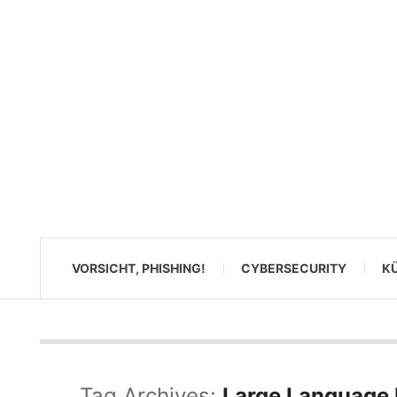
VORSICHT, PHISHING!
CYBERSECURITY
KÜ
Tag Archives:
Large Language