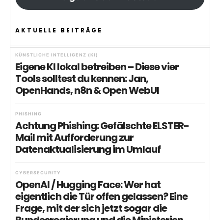
AKTUELLE BEITRÄGE
KÜNSTLICHE INTELLIGENZ (KI)
Eigene KI lokal betreiben – Diese vier
Tools solltest du kennen: Jan,
OpenHands, n8n & Open WebUI
PHISHING
Achtung Phishing: Gefälschte ELSTER-
Mail mit Aufforderung zur
Datenaktualisierung im Umlauf
CYBERSECURITY
OpenAI / Hugging Face: Wer hat
eigentlich die Tür offen gelassen? Eine
Frage, mit der sich jetzt sogar die