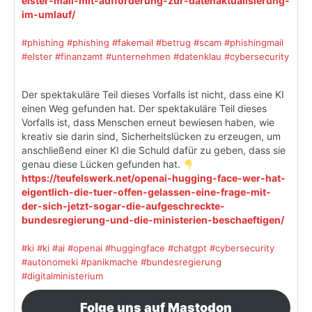
elster-mail-mit-aufforderung-zur-datenaktualisierung-
im-umlauf/
#phishing
#phishing
#fakemail
#betrug
#scam
#phishingmail
#elster
#finanzamt
#unternehmen
#datenklau
#cybersecurity
Der spektakuläre Teil dieses Vorfalls ist nicht, dass eine KI
einen Weg gefunden hat. Der spektakuläre Teil dieses
Vorfalls ist, dass Menschen erneut bewiesen haben, wie
kreativ sie darin sind, Sicherheitslücken zu erzeugen, um
anschließend einer KI die Schuld dafür zu geben, dass sie
genau diese Lücken gefunden hat.
https://teufelswerk.net/openai-hugging-face-wer-hat-
eigentlich-die-tuer-offen-gelassen-eine-frage-mit-
der-sich-jetzt-sogar-die-aufgeschreckte-
bundesregierung-und-die-ministerien-beschaeftigen/
#ki
#ki
#ai
#openai
#huggingface
#chatgpt
#cybersecurity
#autonomeki
#panikmache
#bundesregierung
#digitalministerium
Folge uns auf Mastodon