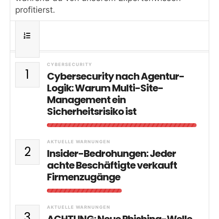
profitierst.
CYBERSECURITY
1
Cybersecurity nach Agentur-
Logik: Warum Multi-Site-
Management ein
Sicherheitsrisiko ist
AKTUELLE WARNUNGEN
2
Insider-Bedrohungen: Jeder
achte Beschäftigte verkauft
Firmenzugänge
AKTUELLE WARNUNGEN
3