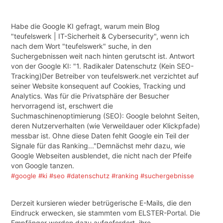
Habe die Google KI gefragt, warum mein Blog
"teufelswerk | IT-Sicherheit & Cybersecurity", wenn ich
nach dem Wort "teufelswerk" suche, in den
Suchergebnissen weit nach hinten gerutscht ist. Antwort
von der Google KI: "1. Radikaler Datenschutz (Kein SEO-
Tracking)Der Betreiber von teufelswerk.net verzichtet auf
seiner Website konsequent auf Cookies, Tracking und
Analytics. Was für die Privatsphäre der Besucher
hervorragend ist, erschwert die
Suchmaschinenoptimierung (SEO): Google belohnt Seiten,
deren Nutzerverhalten (wie Verweildauer oder Klickpfade)
messbar ist. Ohne diese Daten fehlt Google ein Teil der
Signale für das Ranking..."Demnächst mehr dazu, wie
Google Webseiten ausblendet, die nicht nach der Pfeife
von Google tanzen.
#google
#ki
#seo
#datenschutz
#ranking
#suchergebnisse
Derzeit kursieren wieder betrügerische E-Mails, die den
Eindruck erwecken, sie stammten vom ELSTER-Portal. Die
Empfänger werden dazu aufgefordert, ihre