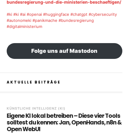
bundesregierung-und-die-ministerien-beschaeftigen/
#ki
#ki
#ai
#openai
#huggingface
#chatgpt
#cybersecurity
#autonomeki
#panikmache
#bundesregierung
#digitalministerium
Folge uns auf Mastodon
AKTUELLE BEITRÄGE
KÜNSTLICHE INTELLIGENZ (KI)
Eigene KI lokal betreiben – Diese vier Tools
solltest du kennen: Jan, OpenHands, n8n &
Open WebUI