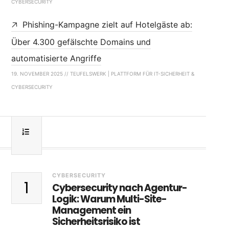
CYBERSECURITY
Phishing-Kampagne zielt auf Hotelgäste ab:
Über 4.300 gefälschte Domains und
automatisierte Angriffe
19. NOVEMBER 2025 // TEUFELSWERK | PLATTFORM FÜR IT-SICHERHEIT &
CYBERSECURITY
CYBERSECURITY
1
Cybersecurity nach Agentur-
Logik: Warum Multi-Site-
Management ein
Sicherheitsrisiko ist