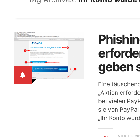
Phishi
erforde
geben s
Eine täuschend
„Aktion erforde
bei vielen Pay
sie von PayPal
„Ihr Konto wur
NOV. 03, 20