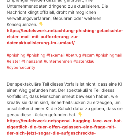
Unternehmensdaten dringend zu aktualisieren. Die
Nachricht klingt offiziell, droht mit möglichen
Verwaltungsverfahren, Gebühren oder weiteren
Konsequenzen.
https://teufelswerk.net/achtung-phishing-gefaelschte-
elster-mail-mit-aufforderung-zur-
datenaktualisierung-im-umlauf/
#phishing
#phishing
#fakemail
#betrug
#scam
#phishingmail
#elster
#finanzamt
#unternehmen
#datenklau
#cybersecurity
Der spektakuläre Teil dieses Vorfalls ist nicht, dass eine KI
einen Weg gefunden hat. Der spektakuläre Teil dieses
Vorfalls ist, dass Menschen erneut bewiesen haben, wie
kreativ sie darin sind, Sicherheitslücken zu erzeugen, um
anschließend einer KI die Schuld dafür zu geben, dass sie
genau diese Lücken gefunden hat.
https://teufelswerk.net/openai-hugging-face-wer-hat-
eigentlich-die-tuer-offen-gelassen-eine-frage-mit-
der-sich-jetzt-sogar-die-aufgeschreckte-