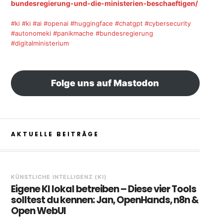
bundesregierung-und-die-ministerien-beschaeftigen/
#ki
#ki
#ai
#openai
#huggingface
#chatgpt
#cybersecurity
#autonomeki
#panikmache
#bundesregierung
#digitalministerium
Folge uns auf Mastodon
AKTUELLE BEITRÄGE
KÜNSTLICHE INTELLIGENZ (KI)
Eigene KI lokal betreiben – Diese vier Tools
solltest du kennen: Jan, OpenHands, n8n &
Open WebUI