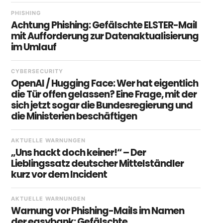
PHISHING
Achtung Phishing: Gefälschte ELSTER-Mail
mit Aufforderung zur Datenaktualisierung
im Umlauf
CYBERSECURITY
OpenAI / Hugging Face: Wer hat eigentlich
die Tür offen gelassen? Eine Frage, mit der
sich jetzt sogar die Bundesregierung und
die Ministerien beschäftigen
AKTUELLE WARNUNGEN
„Uns hackt doch keiner!“ – Der
Lieblingssatz deutscher Mittelständler
kurz vor dem Incident
AKTUELLE WARNUNGEN
Warnung vor Phishing-Mails im Namen
der easybank: Gefälschte