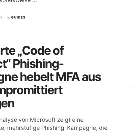
ispielsweise …
26
in
GUIDES
erte „Code of
t“ Phishing-
ne hebelt MFA aus
promittiert
gen
Analyse von Microsoft zeigt eine
te, mehrstufige Phishing-Kampagne, die