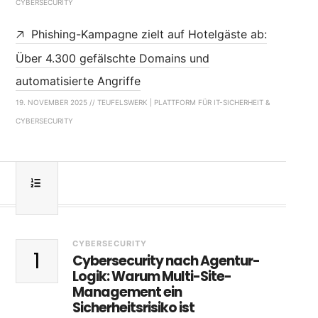
CYBERSECURITY
Phishing-Kampagne zielt auf Hotelgäste ab:
Über 4.300 gefälschte Domains und
automatisierte Angriffe
19. NOVEMBER 2025 // TEUFELSWERK | PLATTFORM FÜR IT-SICHERHEIT &
CYBERSECURITY
CYBERSECURITY
1
Cybersecurity nach Agentur-
Logik: Warum Multi-Site-
Management ein
Sicherheitsrisiko ist