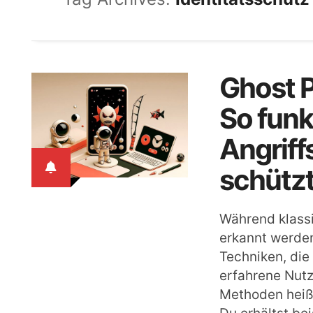
Ghost P
So funk
Angrif
schützt
Während klassi
erkannt werde
Techniken, die
erfahrene Nutz
Methoden heißt