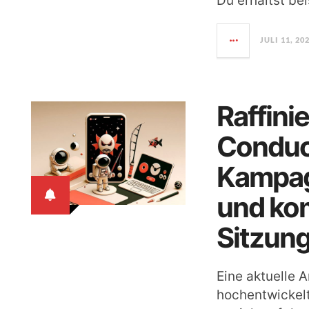
Du erhältst be
JULI 11, 20
Raffini
Conduc
Kampag
und kom
Sitzun
Eine aktuelle 
hochentwickel