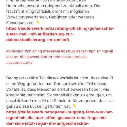
Unternehmensdaten dringend zu aktualisieren. Die
Nachricht klingt offiziell, droht mit möglichen
Verwaltungsverfahren, Gebühren oder weiteren
Konsequenzen.
https://teufelswerk.net/achtung-phishing-gefaelschte-
elster-mail-mit-aufforderung-zur-
datenaktualisierung-im-umlauf/
#phishing
#phishing
#fakemail
#betrug
#scam
#phishingmail
#elster
#finanzamt
#unternehmen
#datenklau
#cybersecurity
Der spektakuläre Teil dieses Vorfalls ist nicht, dass eine KI
einen Weg gefunden hat. Der spektakuläre Teil dieses
Vorfalls ist, dass Menschen erneut bewiesen haben, wie
kreativ sie darin sind, Sicherheitslücken zu erzeugen, um
anschließend einer KI die Schuld dafür zu geben, dass sie
genau diese Lücken gefunden hat.
https://teufelswerk.net/openai-hugging-face-wer-hat-
eigentlich-die-tuer-offen-gelassen-eine-frage-mit-
der-sich-jetzt-sogar-die-aufgeschreckte-