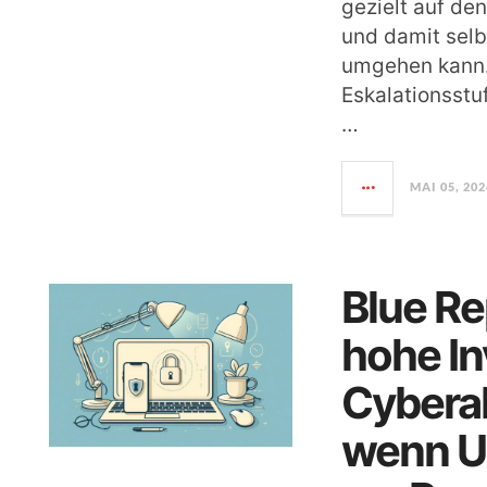
gezielt auf de
und damit selb
umgehen kann. 
Eskalationsstu
…
MAI 05, 202
Blue R
hohe In
Cyberab
wenn U