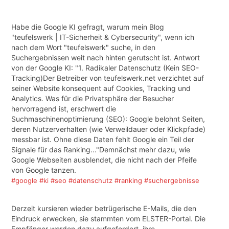
Habe die Google KI gefragt, warum mein Blog
"teufelswerk | IT-Sicherheit & Cybersecurity", wenn ich
nach dem Wort "teufelswerk" suche, in den
Suchergebnissen weit nach hinten gerutscht ist. Antwort
von der Google KI: "1. Radikaler Datenschutz (Kein SEO-
Tracking)Der Betreiber von teufelswerk.net verzichtet auf
seiner Website konsequent auf Cookies, Tracking und
Analytics. Was für die Privatsphäre der Besucher
hervorragend ist, erschwert die
Suchmaschinenoptimierung (SEO): Google belohnt Seiten,
deren Nutzerverhalten (wie Verweildauer oder Klickpfade)
messbar ist. Ohne diese Daten fehlt Google ein Teil der
Signale für das Ranking..."Demnächst mehr dazu, wie
Google Webseiten ausblendet, die nicht nach der Pfeife
von Google tanzen.
#google
#ki
#seo
#datenschutz
#ranking
#suchergebnisse
Derzeit kursieren wieder betrügerische E-Mails, die den
Eindruck erwecken, sie stammten vom ELSTER-Portal. Die
Empfänger werden dazu aufgefordert, ihre