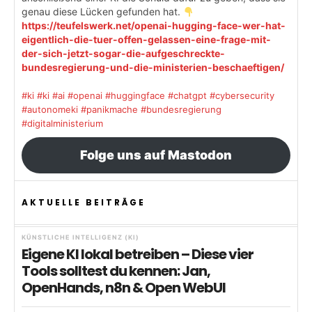
genau diese Lücken gefunden hat.
https://teufelswerk.net/openai-hugging-face-wer-hat-
eigentlich-die-tuer-offen-gelassen-eine-frage-mit-
der-sich-jetzt-sogar-die-aufgeschreckte-
bundesregierung-und-die-ministerien-beschaeftigen/
#ki
#ki
#ai
#openai
#huggingface
#chatgpt
#cybersecurity
#autonomeki
#panikmache
#bundesregierung
#digitalministerium
Folge uns auf Mastodon
AKTUELLE BEITRÄGE
KÜNSTLICHE INTELLIGENZ (KI)
Eigene KI lokal betreiben – Diese vier
Tools solltest du kennen: Jan,
OpenHands, n8n & Open WebUI