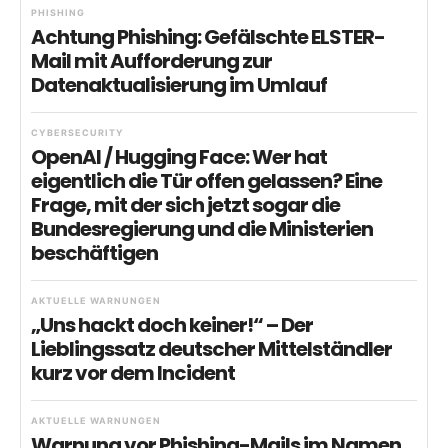
PHISHING
Achtung Phishing: Gefälschte ELSTER-
Mail mit Aufforderung zur
Datenaktualisierung im Umlauf
CYBERSECURITY
OpenAI / Hugging Face: Wer hat
eigentlich die Tür offen gelassen? Eine
Frage, mit der sich jetzt sogar die
Bundesregierung und die Ministerien
beschäftigen
AKTUELLE WARNUNGEN
„Uns hackt doch keiner!“ – Der
Lieblingssatz deutscher Mittelständler
kurz vor dem Incident
AKTUELLE WARNUNGEN
Warnung vor Phishing-Mails im Namen