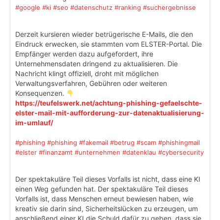
#google
#ki
#seo
#datenschutz
#ranking
#suchergebnisse
Derzeit kursieren wieder betrügerische E-Mails, die den
Eindruck erwecken, sie stammten vom ELSTER-Portal. Die
Empfänger werden dazu aufgefordert, ihre
Unternehmensdaten dringend zu aktualisieren. Die
Nachricht klingt offiziell, droht mit möglichen
Verwaltungsverfahren, Gebühren oder weiteren
Konsequenzen.
https://teufelswerk.net/achtung-phishing-gefaelschte-
elster-mail-mit-aufforderung-zur-datenaktualisierung-
im-umlauf/
#phishing
#phishing
#fakemail
#betrug
#scam
#phishingmail
#elster
#finanzamt
#unternehmen
#datenklau
#cybersecurity
Der spektakuläre Teil dieses Vorfalls ist nicht, dass eine KI
einen Weg gefunden hat. Der spektakuläre Teil dieses
Vorfalls ist, dass Menschen erneut bewiesen haben, wie
kreativ sie darin sind, Sicherheitslücken zu erzeugen, um
anschließend einer KI die Schuld dafür zu geben, dass sie