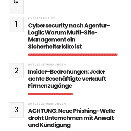
CYBERSECURITY
1
Cybersecurity nach Agentur-
Logik: Warum Multi-Site-
Management ein
Sicherheitsrisiko ist
AKTUELLE WARNUNGEN
2
Insider-Bedrohungen: Jeder
achte Beschäftigte verkauft
Firmenzugänge
AKTUELLE WARNUNGEN
3
ACHTUNG: Neue Phishing-Welle
droht Unternehmen mit Anwalt
und Kündigung