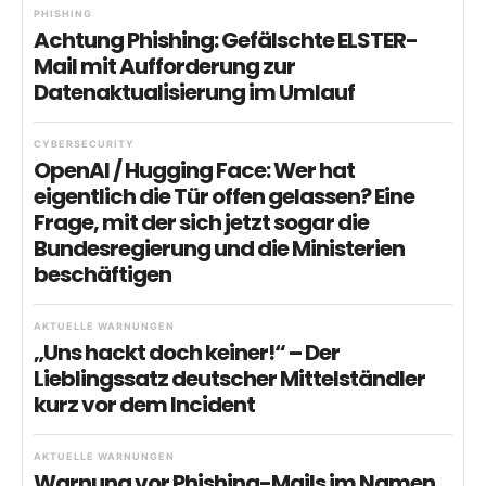
PHISHING
Achtung Phishing: Gefälschte ELSTER-
Mail mit Aufforderung zur
Datenaktualisierung im Umlauf
CYBERSECURITY
OpenAI / Hugging Face: Wer hat
eigentlich die Tür offen gelassen? Eine
Frage, mit der sich jetzt sogar die
Bundesregierung und die Ministerien
beschäftigen
AKTUELLE WARNUNGEN
„Uns hackt doch keiner!“ – Der
Lieblingssatz deutscher Mittelständler
kurz vor dem Incident
AKTUELLE WARNUNGEN
Warnung vor Phishing-Mails im Namen