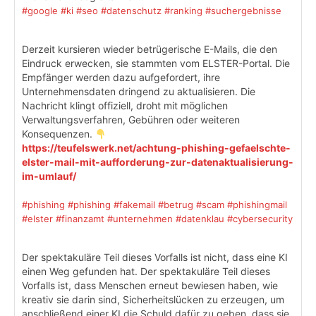
#google
#ki
#seo
#datenschutz
#ranking
#suchergebnisse
Derzeit kursieren wieder betrügerische E-Mails, die den
Eindruck erwecken, sie stammten vom ELSTER-Portal. Die
Empfänger werden dazu aufgefordert, ihre
Unternehmensdaten dringend zu aktualisieren. Die
Nachricht klingt offiziell, droht mit möglichen
Verwaltungsverfahren, Gebühren oder weiteren
Konsequenzen.
https://teufelswerk.net/achtung-phishing-gefaelschte-
elster-mail-mit-aufforderung-zur-datenaktualisierung-
im-umlauf/
#phishing
#phishing
#fakemail
#betrug
#scam
#phishingmail
#elster
#finanzamt
#unternehmen
#datenklau
#cybersecurity
Der spektakuläre Teil dieses Vorfalls ist nicht, dass eine KI
einen Weg gefunden hat. Der spektakuläre Teil dieses
Vorfalls ist, dass Menschen erneut bewiesen haben, wie
kreativ sie darin sind, Sicherheitslücken zu erzeugen, um
anschließend einer KI die Schuld dafür zu geben, dass sie