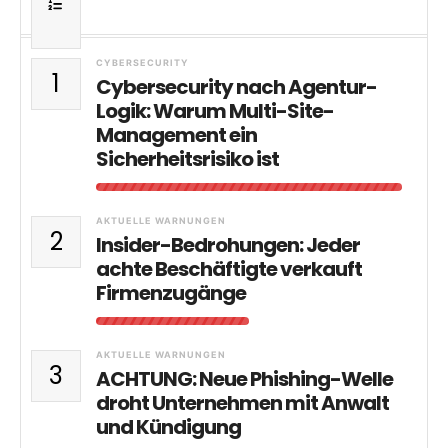
CYBERSECURITY
1
Cybersecurity nach Agentur-
Logik: Warum Multi-Site-
Management ein
Sicherheitsrisiko ist
AKTUELLE WARNUNGEN
2
Insider-Bedrohungen: Jeder
achte Beschäftigte verkauft
Firmenzugänge
AKTUELLE WARNUNGEN
3
ACHTUNG: Neue Phishing-Welle
droht Unternehmen mit Anwalt
und Kündigung