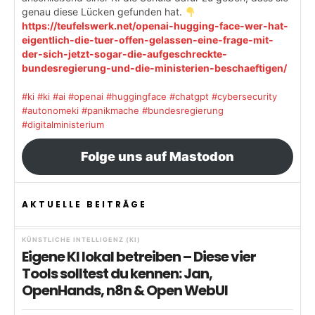
genau diese Lücken gefunden hat.
https://teufelswerk.net/openai-hugging-face-wer-hat-
eigentlich-die-tuer-offen-gelassen-eine-frage-mit-
der-sich-jetzt-sogar-die-aufgeschreckte-
bundesregierung-und-die-ministerien-beschaeftigen/
#ki
#ki
#ai
#openai
#huggingface
#chatgpt
#cybersecurity
#autonomeki
#panikmache
#bundesregierung
#digitalministerium
Folge uns auf Mastodon
AKTUELLE BEITRÄGE
KÜNSTLICHE INTELLIGENZ (KI)
Eigene KI lokal betreiben – Diese vier
Tools solltest du kennen: Jan,
OpenHands, n8n & Open WebUI