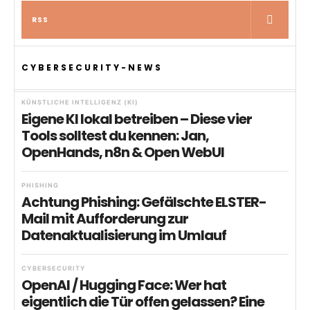
RSS
CYBERSECURITY-NEWS
KÜNSTLICHE INTELLIGENZ (KI)
Eigene KI lokal betreiben – Diese vier
Tools solltest du kennen: Jan,
OpenHands, n8n & Open WebUI
PHISHING
Achtung Phishing: Gefälschte ELSTER-
Mail mit Aufforderung zur
Datenaktualisierung im Umlauf
CYBERSECURITY
OpenAI / Hugging Face: Wer hat
eigentlich die Tür offen gelassen? Eine